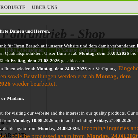
PRODUKTE
ÜBER UNS
Fahrantrieb - Shop
ehrte Damen und Herren,
ank für Ihren Besuch auf unserer Website und dem damit verbundenen I
Hohe Lebensdauer
|
12 Monate Garantie
|
Schneller, kos
en Qualitätsprodukten. Unser Büro ist ab
Montag, dem 10.08.2026
bis
eßlich
Freitag, dem 21.08.2026
geschlossen.
Eingeh
en Ihnen wieder ab
Montag, dem 24.08.2026
zur Verfügung.
en sowie Bestellungen werden erst ab
Montag, dem
2026
wieder bearbeitet.
r or Madam,
 for visiting our website and the interest in our quality products. Our o
d from
Monday, 10.08.2026
up to and including
Friday, 21.08.2026
.
motor
Incoming inquiries an
vailable again from
Monday, 24.08.2026
.
ür
 will only be processed again from
Monday, 24.08.202
LAR (CAT)