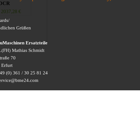
8DCR
2037,28
€
ards/
ndlichen Grüßen
Maschinen Ersatzteile
g.(FH) Mathias Schmidt
traße 70
Erfurt
49 (0) 361 / 30 25 81 24
 service@bme24.com