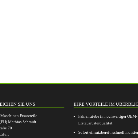
EICHEN SIE UNS
IHRE VORTEILE IM ÜBERBLI
aschinen Ersatzteile
Fahrantriebe in hochwertiger OEM-
.(FH) Mathias Schmidt
Erstausrüsterqualität
raße 70
Sofort einsatzbereit, schnell montier
rfurt