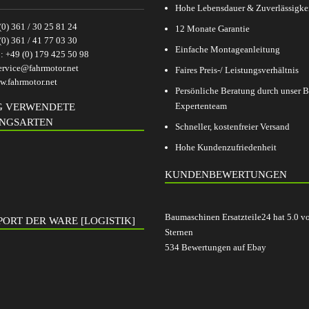
Hohe Lebensdauer & Zuverlässigke
(0) 361 / 30 25 81 24
12 Monate Garantie
(0) 361 / 41 77 03 30
Einfache Montageanleitung
p:
+49 (0) 179 425 50 98
ervice@fahrmotor.net
Faires Preis-/ Leistungsverhältnis
.fahrmotor.net
Persönliche Beratung durch unser
Expertenteam
G VERWENDETE
NGSARTEN
Schneller, kostenfreier Versand
Hohe Kundenzufriedenheit
KUNDENBEWERTUNGEN
Baumaschinen Ersatzteile24
hat
5.0
v
ORT DER WARE [LOGISTIK]
Sternen
534
Bewertungen auf Ebay