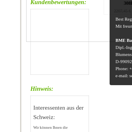
Kundenbewertungen:
30
2207,45
€
Best Reg
Mit freu
BME Bau
Dipl.-In
Blumens
D-99092 
Phone: +
e-mail:
Hinweis:
Interessenten aus der
Schweiz:
Wir können Ihnen die