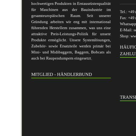
hochwertigen Produkten in Erstausrüsterqualität
für Maschinen aus der Bauindustrie im
Tel.:
+49 
gesamteuropäischen Raum. Seit unserer
Fax:
+49 
Gründung arbeiten wir eng mit international
Whatsap
führenden Herstellern zusammen, was uns eine
E-Mail:
s
attraktive Preis-Leistungs-Politik für unsere
Shop:
www
Produkte ermöglicht. Unsere Systemlösungen,
Zubehör- sowie Ersatzteile werden primär bei
HÄUFI
Mini- und Midibaggern, Baggern, Bobcats als
ZAHLU
auch bei Raupendumpern eingesetzt.
MITGLIED - HÄNDLERBUND
TRANSP