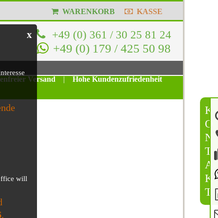
WARENKORB
KASSE
+49 (0) 361 / 30 25 81 24
x
+49 (0) 179 / 425 50 98
nteresse
tenfreier Versand
|
Hohe Kundenzufriedenheit
ende
K
O
N
T
A
K
ffice will
T
d
6
.