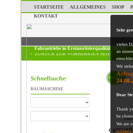
STARTSEITE
ALLGEMEINES
SHOP
KONTAKT
Sehr ge
vielen D
Fahrantriebe in Erstausrüsterqualität (OEM)
|
an unser
ZURÜCK ZUR VORHERIGEN SEITE
einschli
Wir steh
Anfrag
Schnellsuche:
ANGEBOT!
24.08.
BAUMASCHINE
Dear Si
Thank you
be close
Fahr
We are a
f
orders
CATERPIL