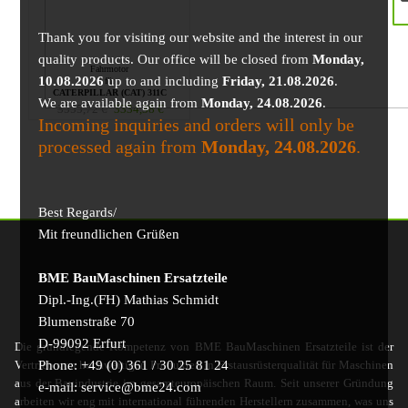
Thank you for visiting our website and the interest in our
quality products. Our office will be closed from
Monday,
Fahrmotor
10.08.2026
up to and including
Friday, 21.08.2026
.
für
CATERPILLAR (CAT) 311C
We are available again from
Monday, 24.08.2026
.
3555,72
€
3334,38
€
Incoming inquiries and orders will only be
processed again from
Monday, 24.08.2026
.
Best Regards/
Mit freundlichen Grüßen
BME BauMaschinen Ersatzteile
Dipl.-Ing.(FH) Mathias Schmidt
Blumenstraße 70
D-99092 Erfurt
Die grundlegende Kompetenz von BME BauMaschinen Ersatzteile ist der
Phone: +49 (0) 361 / 30 25 81 24
Vertrieb von hochwertigen Produkten in Erstausrüsterqualität für Maschinen
aus der Bauindustrie im gesamteuropäischen Raum. Seit unserer Gründung
e-mail: service@bme24.com
arbeiten wir eng mit international führenden Herstellern zusammen, was uns