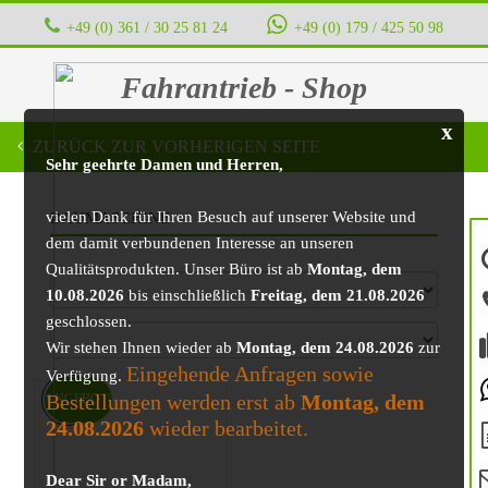
+49 (0) 361 / 30 25 81 24
‭ ‭ ‭ ‭
+49 (0) 179 / 425 50 98
Fahrantrieb - Shop
x
ZURÜCK ZUR VORHERIGEN SEITE
Sehr geehrte Damen und Herren,
vielen Dank für Ihren Besuch auf unserer Website und
BAUMASCHINE
dem damit verbundenen Interesse an unseren
Qualitätsprodukten. Unser Büro ist ab
Montag, dem
10.08.2026
bis einschließlich
Freitag, dem 21.08.2026
geschlossen.
Wir stehen Ihnen wieder ab
Montag, dem 24.08.2026
zur
Eingehende Anfragen sowie
Verfügung.
Bestellungen werden erst ab
Montag, dem
ANGEBOT!
24.08.2026
wieder bearbeitet.
Dear Sir or Madam,