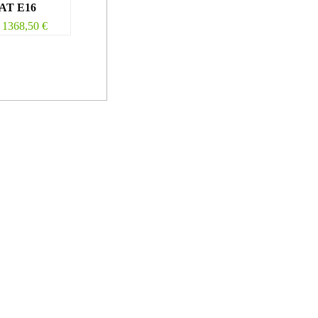
AT E16
1368,50
€