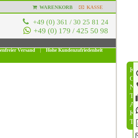
WARENKORB
KASSE
+49 (0) 361 / 30 25 81 24
+49 (0) 179 / 425 50 98
tenfreier Versand
|
Hohe Kundenzufriedenheit
K
O
N
T
A
K
T