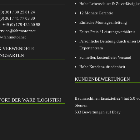
Hohe Lebensdauer & Zuverlässigke
(0) 361 / 30 25 81 24
12 Monate Garantie
(0) 361 / 41 77 03 30
Einfache Montageanleitung
p:
+49 (0) 179 425 50 98
ervice@fahrmotor.net
Faires Preis-/ Leistungsverhältnis
.fahrmotor.net
Persönliche Beratung durch unser
Expertenteam
G VERWENDETE
NGSARTEN
Schneller, kostenfreier Versand
Hohe Kundenzufriedenheit
KUNDENBEWERTUNGEN
Baumaschinen Ersatzteile24
hat
5.0
v
ORT DER WARE [LOGISTIK]
Sternen
533
Bewertungen auf Ebay