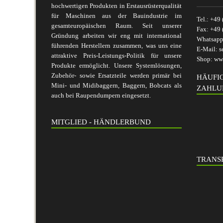
hochwertigen Produkten in Erstausrüsterqualität
für Maschinen aus der Bauindustrie im
Tel.:
+49 
gesamteuropäischen Raum. Seit unserer
Fax:
+49 
Gründung arbeiten wir eng mit international
Whatsap
führenden Herstellern zusammen, was uns eine
E-Mail:
s
attraktive Preis-Leistungs-Politik für unsere
Shop:
www
Produkte ermöglicht. Unsere Systemlösungen,
Zubehör- sowie Ersatzteile werden primär bei
HÄUFI
Mini- und Midibaggern, Baggern, Bobcats als
ZAHLU
auch bei Raupendumpern eingesetzt.
MITGLIED - HÄNDLERBUND
TRANSP