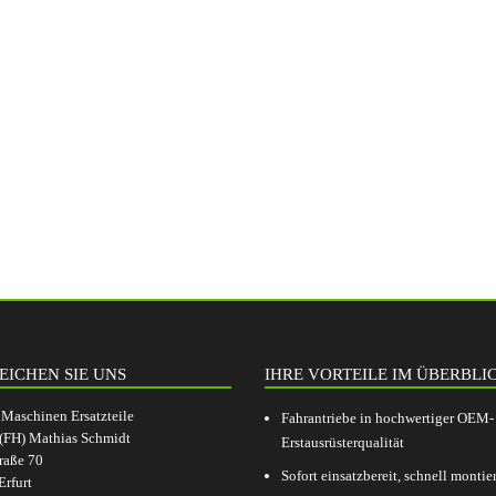
EICHEN SIE UNS
IHRE VORTEILE IM ÜBERBLI
aschinen Ersatzteile
Fahrantriebe in hochwertiger OEM-
.(FH) Mathias Schmidt
Erstausrüsterqualität
raße 70
Sofort einsatzbereit, schnell montier
rfurt