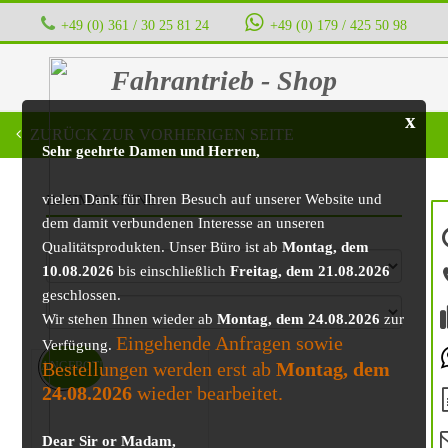
+49 (0) 361 / 30 25 81 24
‭ ‭ ‭ ‭
+49 (0) 179 / 425 50 98
Fahrantrieb - Shop
x
ZURÜCK ZUR VORHERIGEN SEITE
Sehr geehrte Damen und Herren,
vielen Dank für Ihren Besuch auf unserer Website und
BAUMASCHINE
dem damit verbundenen Interesse an unseren
Qualitätsprodukten. Unser Büro ist ab
Montag, dem
10.08.2026
bis einschließlich
Freitag, dem 21.08.2026
geschlossen.
Wir stehen Ihnen wieder ab
Montag, dem 24.08.2026
zur
Eingehende Anfragen sowie
Verfügung.
Bestellungen werden erst ab
Montag, dem
ANGEBOT!
24.08.2026
wieder bearbeitet.
Dear Sir or Madam,