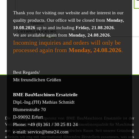
Thank you for visiting our website and the interest in our
quality products. Our office will be closed from
Monday,
Fahrmotor
10.08.2026
up to and including
Friday, 21.08.2026
.
für
CATERPILLAR (CAT) 307C
We are available again from
Monday, 24.08.2026
.
2064,65
€
1898,05
€
Incoming inquiries and orders will only be
processed again from
Monday, 24.08.2026
.
Best Regards/
Mit freundlichen Grüßen
BME BauMaschinen Ersatzteile
Dipl.-Ing.(FH) Mathias Schmidt
Blumenstraße 70
D-99092 Erfurt
Die grundlegende Kompetenz von BME BauMaschinen Ersatzteile ist der
Phone: +49 (0) 361 / 30 25 81 24
Vertrieb von hochwertigen Produkten in Erstausrüsterqualität für Maschinen
aus der Bauindustrie im gesamteuropäischen Raum. Seit unserer Gründung
e-mail: service@bme24.com
arbeiten wir eng mit international führenden Herstellern zusammen, was uns