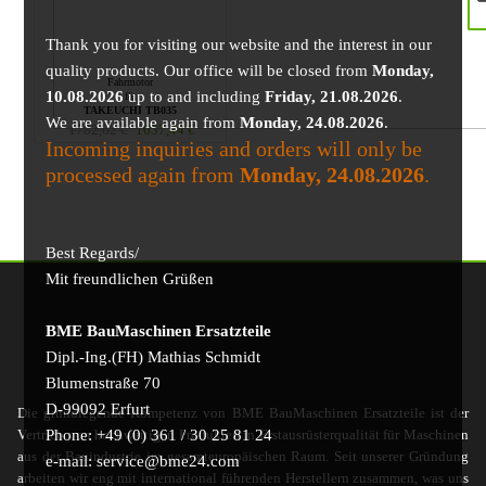
Thank you for visiting our website and the interest in our
quality products. Our office will be closed from
Monday,
Fahrmotor
10.08.2026
up to and including
Friday, 21.08.2026
.
für
TAKEUCHI TB035
We are available again from
Monday, 24.08.2026
.
1782,62
€
1637,44
€
Incoming inquiries and orders will only be
processed again from
Monday, 24.08.2026
.
Best Regards/
Mit freundlichen Grüßen
BME BauMaschinen Ersatzteile
Dipl.-Ing.(FH) Mathias Schmidt
Blumenstraße 70
D-99092 Erfurt
Die grundlegende Kompetenz von BME BauMaschinen Ersatzteile ist der
Phone: +49 (0) 361 / 30 25 81 24
Vertrieb von hochwertigen Produkten in Erstausrüsterqualität für Maschinen
aus der Bauindustrie im gesamteuropäischen Raum. Seit unserer Gründung
e-mail: service@bme24.com
arbeiten wir eng mit international führenden Herstellern zusammen, was uns