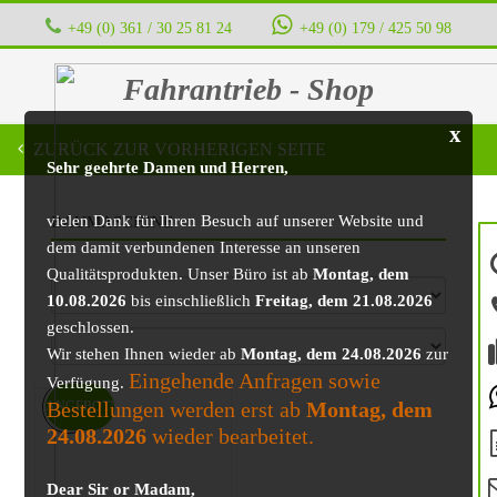
+49 (0) 361 / 30 25 81 24
‭ ‭ ‭ ‭
+49 (0) 179 / 425 50 98
Fahrantrieb - Shop
x
ZURÜCK ZUR VORHERIGEN SEITE
Sehr geehrte Damen und Herren,
vielen Dank für Ihren Besuch auf unserer Website und
BAUMASCHINE
dem damit verbundenen Interesse an unseren
Qualitätsprodukten. Unser Büro ist ab
Montag, dem
10.08.2026
bis einschließlich
Freitag, dem 21.08.2026
geschlossen.
Wir stehen Ihnen wieder ab
Montag, dem 24.08.2026
zur
Eingehende Anfragen sowie
Verfügung.
Bestellungen werden erst ab
Montag, dem
ANGEBOT!
24.08.2026
wieder bearbeitet.
Dear Sir or Madam,