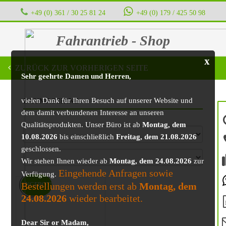
+49 (0) 361 / 30 25 81 24
‭ ‭ ‭ ‭
+49 (0) 179 / 425 50 98
Fahrantrieb - Shop
x
ZURÜCK ZUR VORHERIGEN SEITE
Sehr geehrte Damen und Herren,
vielen Dank für Ihren Besuch auf unserer Website und
BAUMASCHINE
dem damit verbundenen Interesse an unseren
Qualitätsprodukten. Unser Büro ist ab
Montag, dem
10.08.2026
bis einschließlich
Freitag, dem 21.08.2026
geschlossen.
Wir stehen Ihnen wieder ab
Montag, dem 24.08.2026
zur
Eingehende Anfragen sowie
Verfügung.
Bestellungen werden erst ab
Montag, dem
ANGEBOT!
24.08.2026
wieder bearbeitet.
Dear Sir or Madam,