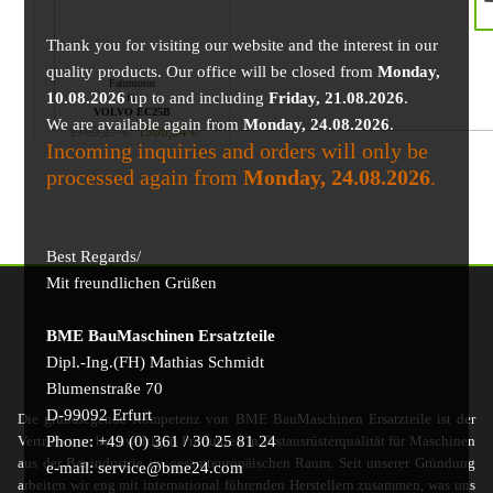
Thank you for visiting our website and the interest in our
quality products. Our office will be closed from
Monday,
Fahrmotor
10.08.2026
up to and including
Friday, 21.08.2026
.
für
VOLVO EC25B
We are available again from
Monday, 24.08.2026
.
1705,27
€
1566,04
€
Incoming inquiries and orders will only be
processed again from
Monday, 24.08.2026
.
Best Regards/
Mit freundlichen Grüßen
BME BauMaschinen Ersatzteile
Dipl.-Ing.(FH) Mathias Schmidt
Blumenstraße 70
D-99092 Erfurt
Die grundlegende Kompetenz von BME BauMaschinen Ersatzteile ist der
Phone: +49 (0) 361 / 30 25 81 24
Vertrieb von hochwertigen Produkten in Erstausrüsterqualität für Maschinen
aus der Bauindustrie im gesamteuropäischen Raum. Seit unserer Gründung
e-mail: service@bme24.com
arbeiten wir eng mit international führenden Herstellern zusammen, was uns