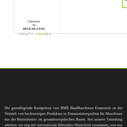
Fahrmotor
für
HITACHI ZX35U
1705,27
€
1566,04
€
Die grundlegende Kompetenz von BME BauMaschinen Ersatzteile ist der
Vertrieb von hochwertigen Produkten in Erstausrüsterqualität für Maschinen
aus der Bauindustrie im gesamteuropäischen Raum. Seit unserer Gründung
arbeiten wir eng mit international führenden Herstellern zusammen, was uns