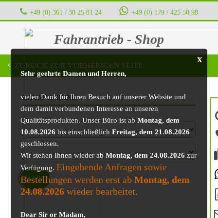
+49 (0) 361 / 30 25 81 24
‭ ‭ ‭ ‭
+49 (0) 179 / 425 50 98
Fahrantrieb - Shop
x
ZURÜCK ZUR VORHERIGEN SEITE
Sehr geehrte Damen und Herren,
vielen Dank für Ihren Besuch auf unserer Website und
BAUMASCHINE
dem damit verbundenen Interesse an unseren
Qualitätsprodukten. Unser Büro ist ab
Montag, dem
10.08.2026
bis einschließlich
Freitag, dem 21.08.2026
geschlossen.
Wir stehen Ihnen wieder ab
Montag, dem 24.08.2026
zur
Eingehende Anfragen sowie
Verfügung.
Bestellungen werden erst ab
Montag, dem
ANGEBOT!
24.08.2026
wieder bearbeitet.
Dear Sir or Madam,