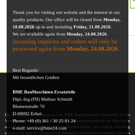
Thank you for visiting our website and the interest in our
quality products. Our office will be closed from
Monday,
Fahrmotor
10.08.2026
up to and including
Friday, 21.08.2026
.
für
HITACHI ZX35U
We are available again from
Monday, 24.08.2026
.
1705,27
€
1566,04
€
Incoming inquiries and orders will only be
processed again from
Monday, 24.08.2026
.
Best Regards/
Mit freundlichen Grüßen
BME BauMaschinen Ersatzteile
Dipl.-Ing.(FH) Mathias Schmidt
Blumenstraße 70
D-99092 Erfurt
Die grundlegende Kompetenz von BME BauMaschinen Ersatzteile ist der
Phone: +49 (0) 361 / 30 25 81 24
Vertrieb von hochwertigen Produkten in Erstausrüsterqualität für Maschinen
aus der Bauindustrie im gesamteuropäischen Raum. Seit unserer Gründung
e-mail: service@bme24.com
arbeiten wir eng mit international führenden Herstellern zusammen, was uns