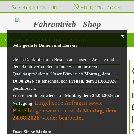
+49 (0) 361 / 30 25 81 24
‭ ‭ ‭ ‭
+49 (0) 179 / 425 50 98
Fahrantrieb - Shop
x
ZURÜCK ZUR VORHERIGEN SEITE
Sehr geehrte Damen und Herren,
vielen Dank für Ihren Besuch auf unserer Website und
BAUMASCHINE
dem damit verbundenen Interesse an unseren
Qualitätsprodukten. Unser Büro ist ab
Montag, dem
10.08.2026
bis einschließlich
Freitag, dem 21.08.2026
geschlossen.
Wir stehen Ihnen wieder ab
Montag, dem 24.08.2026
zur
Eingehende Anfragen sowie
Verfügung.
Bestellungen werden erst ab
Montag, dem
ANGEBOT!
24.08.2026
wieder bearbeitet.
Dear Sir or Madam,