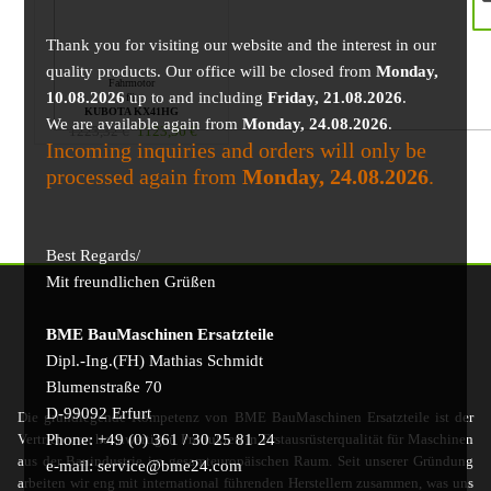
Thank you for visiting our website and the interest in our
quality products. Our office will be closed from
Monday,
Fahrmotor
10.08.2026
up to and including
Friday, 21.08.2026
.
für
KUBOTA KX41HG
We are available again from
Monday, 24.08.2026
.
1223,32
€
1123,36
€
Incoming inquiries and orders will only be
processed again from
Monday, 24.08.2026
.
Best Regards/
Mit freundlichen Grüßen
BME BauMaschinen Ersatzteile
Dipl.-Ing.(FH) Mathias Schmidt
Blumenstraße 70
D-99092 Erfurt
Die grundlegende Kompetenz von BME BauMaschinen Ersatzteile ist der
Phone: +49 (0) 361 / 30 25 81 24
Vertrieb von hochwertigen Produkten in Erstausrüsterqualität für Maschinen
aus der Bauindustrie im gesamteuropäischen Raum. Seit unserer Gründung
e-mail: service@bme24.com
arbeiten wir eng mit international führenden Herstellern zusammen, was uns