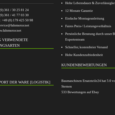
Hohe Lebensdauer & Zuverlässigke
(0) 361 / 30 25 81 24
12 Monate Garantie
(0) 361 / 41 77 03 30
Einfache Montageanleitung
p:
+49 (0) 179 425 50 98
ervice@fahrmotor.net
Faires Preis-/ Leistungsverhältnis
.fahrmotor.net
Persönliche Beratung durch unser
Expertenteam
G VERWENDETE
NGSARTEN
Schneller, kostenfreier Versand
Hohe Kundenzufriedenheit
KUNDENBEWERTUNGEN
Baumaschinen Ersatzteile24
hat
5.0
v
ORT DER WARE [LOGISTIK]
Sternen
533
Bewertungen auf Ebay