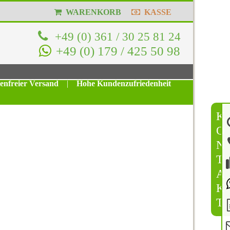
WARENKORB
KASSE
+49 (0) 361 / 30 25 81 24
+49 (0) 179 / 425 50 98
tenfreier Versand
|
Hohe Kundenzufriedenheit
K
O
N
T
A
K
T