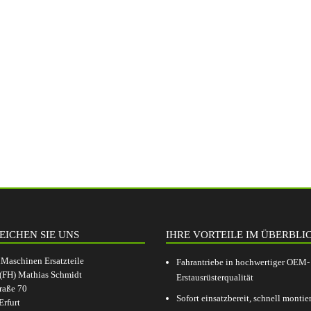
EICHEN SIE UNS
IHRE VORTEILE IM ÜBERBLI
aschinen Ersatzteile
Fahrantriebe in hochwertiger OEM-
.(FH) Mathias Schmidt
Erstausrüsterqualität
raße 70
Sofort einsatzbereit, schnell montier
rfurt