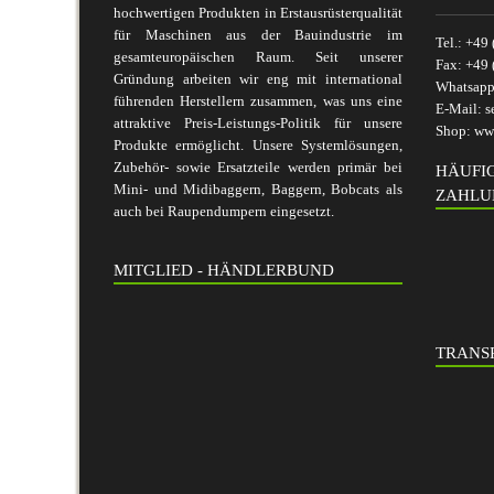
hochwertigen Produkten in Erstausrüsterqualität
für Maschinen aus der Bauindustrie im
Tel.:
+49 
gesamteuropäischen Raum. Seit unserer
Fax:
+49 
Gründung arbeiten wir eng mit international
Whatsap
führenden Herstellern zusammen, was uns eine
E-Mail:
s
attraktive Preis-Leistungs-Politik für unsere
Shop:
www
Produkte ermöglicht. Unsere Systemlösungen,
Zubehör- sowie Ersatzteile werden primär bei
HÄUFI
Mini- und Midibaggern, Baggern, Bobcats als
ZAHLU
auch bei Raupendumpern eingesetzt.
MITGLIED - HÄNDLERBUND
TRANSP