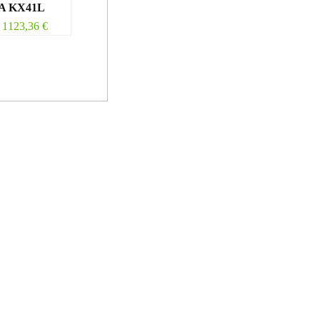
A KX41L
1123,36
€