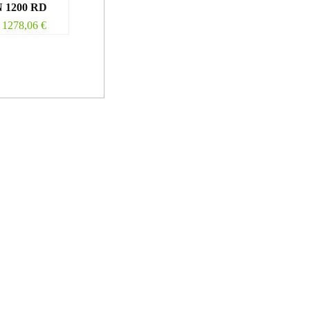
 1200 RD
1278,06
€