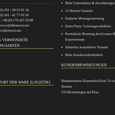
Hohe Lebensdauer & Zuverlässigke
(0) 361 / 30 25 81 24
12 Monate Garantie
(0) 361 / 41 77 03 30
Einfache Montageanleitung
p:
+49 (0) 179 425 50 98
ervice@fahrmotor.net
Faires Preis-/ Leistungsverhältnis
.fahrmotor.net
Persönliche Beratung durch unser
Expertenteam
G VERWENDETE
NGSARTEN
Schneller, kostenfreier Versand
Hohe Kundenzufriedenheit
KUNDENBEWERTUNGEN
Baumaschinen Ersatzteile24
hat
5.0
v
ORT DER WARE [LOGISTIK]
Sternen
533
Bewertungen auf Ebay