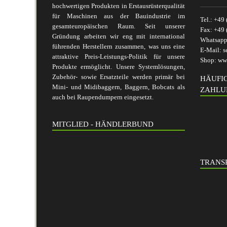
hochwertigen Produkten in Erstausrüsterqualität
für Maschinen aus der Bauindustrie im
Tel.:
+49 
gesamteuropäischen Raum. Seit unserer
Fax:
+49 
Gründung arbeiten wir eng mit international
Whatsap
führenden Herstellern zusammen, was uns eine
E-Mail:
s
attraktive Preis-Leistungs-Politik für unsere
Shop:
www
Produkte ermöglicht. Unsere Systemlösungen,
Zubehör- sowie Ersatzteile werden primär bei
HÄUFI
Mini- und Midibaggern, Baggern, Bobcats als
ZAHLU
auch bei Raupendumpern eingesetzt.
MITGLIED - HÄNDLERBUND
TRANSP