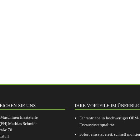
EICHEN SIE UNS
IHRE VORTEILE IM ÜBERBLI
aschinen Ersatzteile
Fahrantriebe in hochwertiger OEM-
.(FH) Mathias Schmidt
Erstausrüsterqualität
raße 70
Sofort einsatzbereit, schnell montier
rfurt