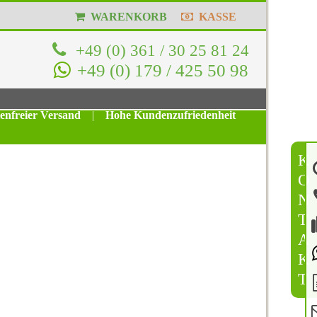
WARENKORB
KASSE
+49 (0) 361 / 30 25 81 24
+49 (0) 179 / 425 50 98
tenfreier Versand
|
Hohe Kundenzufriedenheit
K
O
N
T
A
K
T