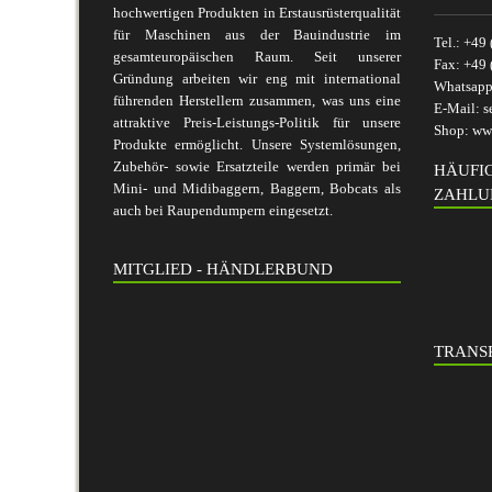
hochwertigen Produkten in Erstausrüsterqualität
für Maschinen aus der Bauindustrie im
Tel.:
+49 
gesamteuropäischen Raum. Seit unserer
Fax:
+49 
Gründung arbeiten wir eng mit international
Whatsap
führenden Herstellern zusammen, was uns eine
E-Mail:
s
attraktive Preis-Leistungs-Politik für unsere
Shop:
www
Produkte ermöglicht. Unsere Systemlösungen,
Zubehör- sowie Ersatzteile werden primär bei
HÄUFI
Mini- und Midibaggern, Baggern, Bobcats als
ZAHLU
auch bei Raupendumpern eingesetzt.
MITGLIED - HÄNDLERBUND
TRANSP