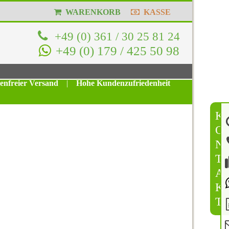
WARENKORB
KASSE
+49 (0) 361 / 30 25 81 24
+49 (0) 179 / 425 50 98
tenfreier Versand
|
Hohe Kundenzufriedenheit
K
O
N
T
A
K
T