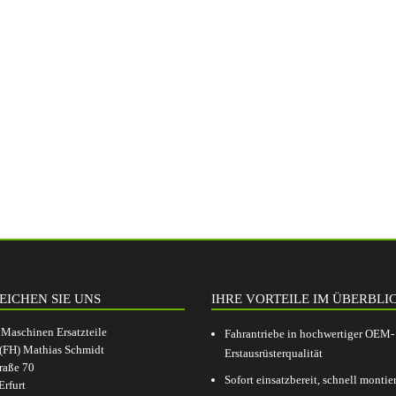
EICHEN SIE UNS
IHRE VORTEILE IM ÜBERBLI
aschinen Ersatzteile
Fahrantriebe in hochwertiger OEM-
.(FH) Mathias Schmidt
Erstausrüsterqualität
raße 70
Sofort einsatzbereit, schnell montier
rfurt