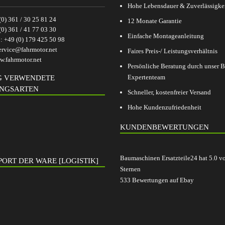
Hohe Lebensdauer & Zuverlässigke
(0) 361 / 30 25 81 24
12 Monate Garantie
(0) 361 / 41 77 03 30
Einfache Montageanleitung
p:
+49 (0) 179 425 50 98
ervice@fahrmotor.net
Faires Preis-/ Leistungsverhältnis
.fahrmotor.net
Persönliche Beratung durch unser
Expertenteam
G VERWENDETE
NGSARTEN
Schneller, kostenfreier Versand
Hohe Kundenzufriedenheit
KUNDENBEWERTUNGEN
Baumaschinen Ersatzteile24
hat
5.0
v
ORT DER WARE [LOGISTIK]
Sternen
533
Bewertungen auf Ebay