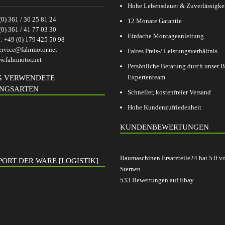
Hohe Lebensdauer & Zuverlässigke
(0) 361 / 30 25 81 24
12 Monate Garantie
(0) 361 / 41 77 03 30
Einfache Montageanleitung
p:
+49 (0) 179 425 50 98
ervice@fahrmotor.net
Faires Preis-/ Leistungsverhältnis
.fahrmotor.net
Persönliche Beratung durch unser
Expertenteam
G VERWENDETE
NGSARTEN
Schneller, kostenfreier Versand
Hohe Kundenzufriedenheit
KUNDENBEWERTUNGEN
Baumaschinen Ersatzteile24
hat
5.0
v
ORT DER WARE [LOGISTIK]
Sternen
533
Bewertungen auf Ebay