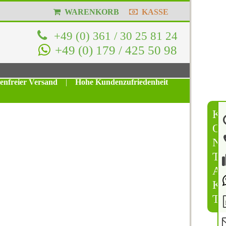
WARENKORB
KASSE
+49 (0) 361 / 30 25 81 24
+49 (0) 179 / 425 50 98
tenfreier Versand
|
Hohe Kundenzufriedenheit
K
O
N
T
A
K
T