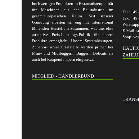
hochwertigen Produkten in Erstausrüsterqualität
für Maschinen aus der Bauindustrie im
Tel.:
+49 
gesamteuropäischen Raum. Seit unserer
Fax:
+49 
Gründung arbeiten wir eng mit international
Whatsap
führenden Herstellern zusammen, was uns eine
E-Mail:
s
attraktive Preis-Leistungs-Politik für unsere
Shop:
www
Produkte ermöglicht. Unsere Systemlösungen,
Zubehör- sowie Ersatzteile werden primär bei
HÄUFI
Mini- und Midibaggern, Baggern, Bobcats als
ZAHLU
auch bei Raupendumpern eingesetzt.
MITGLIED - HÄNDLERBUND
TRANSP