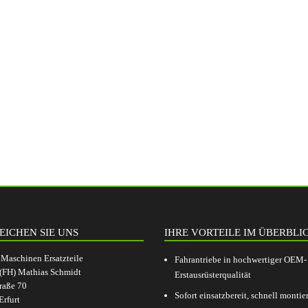
EICHEN SIE UNS
IHRE VORTEILE IM ÜBERBLI
aschinen Ersatzteile
Fahrantriebe in hochwertiger OEM-
.(FH) Mathias Schmidt
Erstausrüsterqualität
raße 70
Sofort einsatzbereit, schnell montier
rfurt