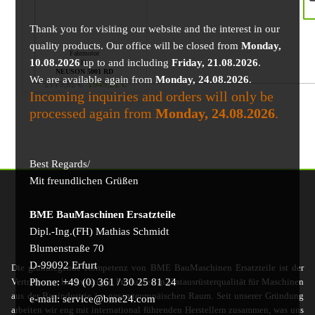
Thank you for visiting our website and the interest in our
quality products. Our office will be closed from
Monday,
Fahrmotor
10.08.2026
up to and including
Friday, 21.08.2026
.
für
NEUSON 5001 RD
We are available again from
Monday, 24.08.2026
.
2115,82
€
1949,22
€
Incoming inquiries and orders will only be
processed again from
Monday, 24.08.2026
.
Best Regards/
Mit freundlichen Grüßen
BME BauMaschinen Ersatzteile
Dipl.-Ing.(FH) Mathias Schmidt
Blumenstraße 70
D-99092 Erfurt
Die grundlegende Kompetenz von BME BauMaschinen Ersatzteile ist der
Phone: +49 (0) 361 / 30 25 81 24
Vertrieb von hochwertigen Produkten in Erstausrüsterqualität für Maschinen
aus der Bauindustrie im gesamteuropäischen Raum. Seit unserer Gründung
e-mail: service@bme24.com
arbeiten wir eng mit international führenden Herstellern zusammen, was uns