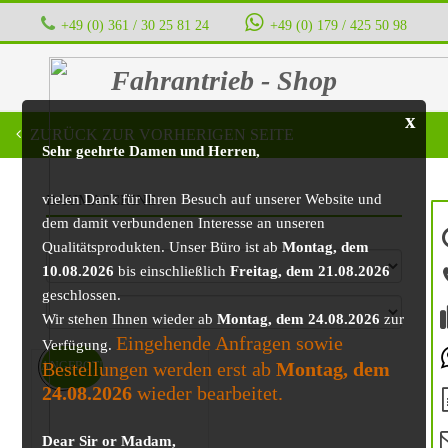
+49 (0) 361 / 30 25 81 24
‭ ‭ ‭ ‭
+49 (0) 179 / 425 50 98
Fahrantrieb - Shop
x
ZURÜCK ZUR VORHERIGEN SEITE
Sehr geehrte Damen und Herren,
vielen Dank für Ihren Besuch auf unserer Website und
BAUMASCHINE
dem damit verbundenen Interesse an unseren
Qualitätsprodukten. Unser Büro ist ab
Montag, dem
10.08.2026
bis einschließlich
Freitag, dem 21.08.2026
geschlossen.
Wir stehen Ihnen wieder ab
Montag, dem 24.08.2026
zur
Eingehende Anfragen sowie
Verfügung.
Bestellungen werden erst ab
Montag, dem
ANGEBOT!
24.08.2026
wieder bearbeitet.
Dear Sir or Madam,