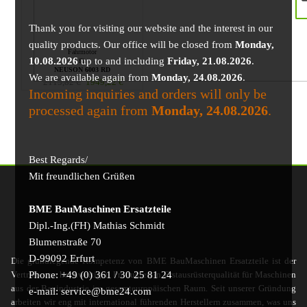
Thank you for visiting our website and the interest in our
quality products. Our office will be closed from
Monday,
Fahrmotor
10.08.2026
up to and including
Friday, 21.08.2026
.
für
NEUSON 6003 RD
We are available again from
Monday, 24.08.2026
.
2115,82
€
1949,22
€
Incoming inquiries and orders will only be
processed again from
Monday, 24.08.2026
.
Best Regards/
Mit freundlichen Grüßen
BME BauMaschinen Ersatzteile
Dipl.-Ing.(FH) Mathias Schmidt
Blumenstraße 70
D-99092 Erfurt
Die grundlegende Kompetenz von BME BauMaschinen Ersatzteile ist der
Phone: +49 (0) 361 / 30 25 81 24
Vertrieb von hochwertigen Produkten in Erstausrüsterqualität für Maschinen
aus der Bauindustrie im gesamteuropäischen Raum. Seit unserer Gründung
e-mail: service@bme24.com
arbeiten wir eng mit international führenden Herstellern zusammen, was uns