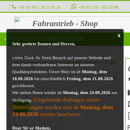
+49 (0) 361 / 30 25 81 24
‭ ‭ ‭ ‭
+49 (0) 179 / 425 50 98
Fahrantrieb - Shop
x
ZURÜCK ZUR VORHERIGEN SEITE
Sehr geehrte Damen und Herren,
vielen Dank für Ihren Besuch auf unserer Website und
BAUMASCHINE
dem damit verbundenen Interesse an unseren
Qualitätsprodukten. Unser Büro ist ab
Montag, dem
10.08.2026
bis einschließlich
Freitag, dem 21.08.2026
geschlossen.
Wir stehen Ihnen wieder ab
Montag, dem 24.08.2026
zur
Eingehende Anfragen sowie
Verfügung.
Bestellungen werden erst ab
Montag, dem
ANGEBOT!
24.08.2026
wieder bearbeitet.
Dear Sir or Madam,