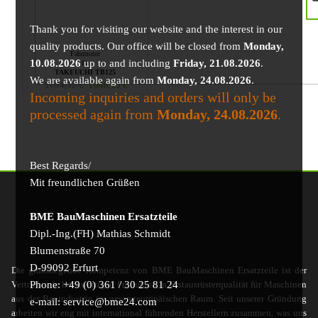
Thank you for visiting our website and the interest in our
quality products. Our office will be closed from
Monday,
Fahrmotor
10.08.2026
up to and including
Friday, 21.08.2026
.
für
TAKEUCHI TB125
We are available again from
Monday, 24.08.2026
.
1794,52
€
1648,15
€
Incoming inquiries and orders will only be
processed again from
Monday, 24.08.2026
.
Best Regards/
Mit freundlichen Grüßen
BME BauMaschinen Ersatzteile
Dipl.-Ing.(FH) Mathias Schmidt
Blumenstraße 70
D-99092 Erfurt
Die grundlegende Kompetenz von BME BauMaschinen Ersatzteile ist der
Phone: +49 (0) 361 / 30 25 81 24
Vertrieb von hochwertigen Produkten in Erstausrüsterqualität für Maschinen
aus der Bauindustrie im gesamteuropäischen Raum. Seit unserer Gründung
e-mail: service@bme24.com
arbeiten wir eng mit international führenden Herstellern zusammen, was uns