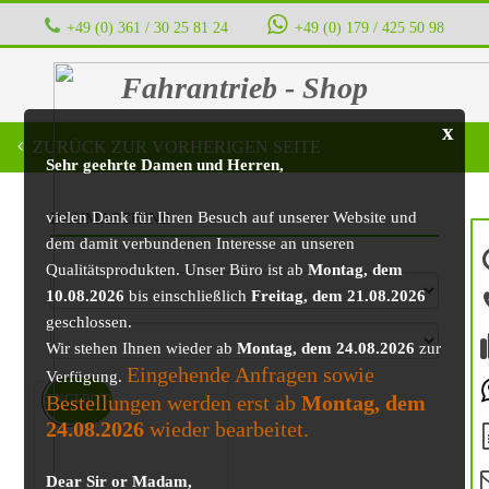
+49 (0) 361 / 30 25 81 24
‭ ‭ ‭ ‭
+49 (0) 179 / 425 50 98
Fahrantrieb - Shop
x
ZURÜCK ZUR VORHERIGEN SEITE
Sehr geehrte Damen und Herren,
vielen Dank für Ihren Besuch auf unserer Website und
BAUMASCHINE
dem damit verbundenen Interesse an unseren
Qualitätsprodukten. Unser Büro ist ab
Montag, dem
10.08.2026
bis einschließlich
Freitag, dem 21.08.2026
geschlossen.
Wir stehen Ihnen wieder ab
Montag, dem 24.08.2026
zur
Eingehende Anfragen sowie
Verfügung.
Bestellungen werden erst ab
Montag, dem
ANGEBOT!
24.08.2026
wieder bearbeitet.
Dear Sir or Madam,