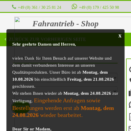
+49 (0) 361 / 30 25 81 24
‭ ‭ ‭ ‭
+49 (0) 179 / 425 50 98
Fahrantrieb - Shop
x
ZURÜCK ZUR VORHERIGEN SEITE
Sehr geehrte Damen und Herren,
vielen Dank für Ihren Besuch auf unserer Website und
BAUMASCHINE
dem damit verbundenen Interesse an unseren
Qualitätsprodukten. Unser Büro ist ab
Montag, dem
10.08.2026
bis einschließlich
Freitag, dem 21.08.2026
geschlossen.
Wir stehen Ihnen wieder ab
Montag, dem 24.08.2026
zur
Eingehende Anfragen sowie
Verfügung.
Bestellungen werden erst ab
Montag, dem
ANGEBOT!
24.08.2026
wieder bearbeitet.
Dear Sir or Madam,