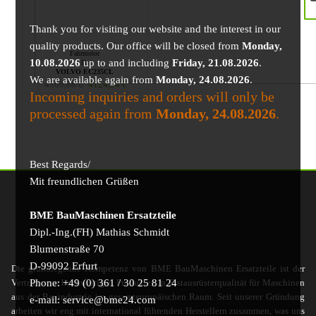
Thank you for visiting our website and the interest in our
quality products. Our office will be closed from
Monday,
Fahrmotor
10.08.2026
up to and including
Friday, 21.08.2026
.
für
VOLVO EC235CL
We are available again from
Monday, 24.08.2026
.
4369,68
€
4124,54
€
Incoming inquiries and orders will only be
processed again from
Monday, 24.08.2026
.
Best Regards/
Mit freundlichen Grüßen
BME BauMaschinen Ersatzteile
Dipl.-Ing.(FH) Mathias Schmidt
Blumenstraße 70
D-99092 Erfurt
Die grundlegende Kompetenz von BME BauMaschinen Ersatzteile ist der
Phone: +49 (0) 361 / 30 25 81 24
Vertrieb von hochwertigen Produkten in Erstausrüsterqualität für Maschinen
aus der Bauindustrie im gesamteuropäischen Raum. Seit unserer Gründung
e-mail: service@bme24.com
arbeiten wir eng mit international führenden Herstellern zusammen, was uns