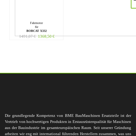
Fahrmotor
für
BOBCAT X332
1491,07
€
1368,50
€
Die grundlegende Kompetenz von BME BauMaschinen Ersatzteile ist der
Vertrieb von hochwertigen Produkten in Erstausrüsterqualität für Maschinen
aus der Bauindustrie im gesamteuropäischen Raum. Seit unserer Gründung
arbeiten wir eng mit international führenden Herstellern zusammen, was uns