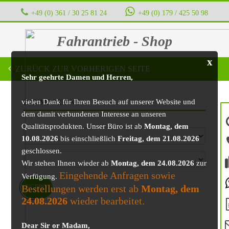
+49 (0) 361 / 30 25 81 24
‭ ‭ ‭ ‭
+49 (0) 179 / 425 50 98
Fahrantrieb - Shop
x
ZURÜCK ZUR VORHERIGEN SEITE
Sehr geehrte Damen und Herren,
vielen Dank für Ihren Besuch auf unserer Website und
BAUMASCHINE
dem damit verbundenen Interesse an unseren
Qualitätsprodukten. Unser Büro ist ab
Montag, dem
10.08.2026
bis einschließlich
Freitag, dem 21.08.2026
geschlossen.
Wir stehen Ihnen wieder ab
Montag, dem 24.08.2026
zur
Eingehende Anfragen sowie
Verfügung.
Bestellungen werden erst ab
Montag, dem
ANGEBOT!
24.08.2026
wieder bearbeitet.
Dear Sir or Madam,