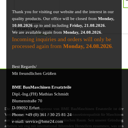
Thank you for visiting our website and the interest in our
quality products. Our office will be closed from
Monday,
Fahrmotor
10.08.2026
up to and including
Friday, 21.08.2026
.
für
CATERPILLAR (CAT) 304DCR
We are available again from
Monday, 24.08.2026
.
2115,82
€
1949,22
€
Incoming inquiries and orders will only be
processed again from
Monday, 24.08.2026
.
Best Regards/
Mit freundlichen Grüßen
BME BauMaschinen Ersatzteile
Dipl.-Ing.(FH) Mathias Schmidt
Blumenstraße 70
D-99092 Erfurt
Die grundlegende Kompetenz von BME BauMaschinen Ersatzteile ist der
Phone: +49 (0) 361 / 30 25 81 24
Vertrieb von hochwertigen Produkten in Erstausrüsterqualität für Maschinen
aus der Bauindustrie im gesamteuropäischen Raum. Seit unserer Gründung
e-mail: service@bme24.com
arbeiten wir eng mit international führenden Herstellern zusammen, was uns