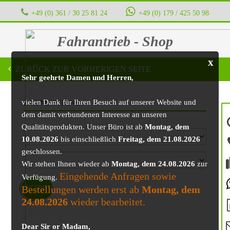
+49 (0) 361 / 30 25 81 24
‭ ‭ ‭ ‭
+49 (0) 179 / 425 50 98
Fahrantrieb - Shop
x
ZURÜCK ZUR VORHERIGEN SEITE
Sehr geehrte Damen und Herren,
vielen Dank für Ihren Besuch auf unserer Website und
BAUMASCHINE
dem damit verbundenen Interesse an unseren
Qualitätsprodukten. Unser Büro ist ab
Montag, dem
10.08.2026
bis einschließlich
Freitag, dem 21.08.2026
geschlossen.
Wir stehen Ihnen wieder ab
Montag, dem 24.08.2026
zur
Eingehende Anfragen sowie
Verfügung.
Bestellungen werden erst ab
Montag, dem
ANGEBOT!
24.08.2026
wieder bearbeitet.
Dear Sir or Madam,