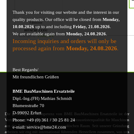
Thank you for visiting our website and the interest in our
quality products. Our office will be closed from
Monday,
Fahrmotor
10.08.2026
up to and including
Friday, 21.08.2026
.
für
HITACHI ZX35U
We are available again from
Monday, 24.08.2026
.
1705,27
€
1566,04
€
Incoming inquiries and orders will only be
processed again from
Monday, 24.08.2026
.
Best Regards/
Mit freundlichen Grüßen
BME BauMaschinen Ersatzteile
Dipl.-Ing.(FH) Mathias Schmidt
Blumenstraße 70
D-99092 Erfurt
Die grundlegende Kompetenz von BME BauMaschinen Ersatzteile ist der
Phone: +49 (0) 361 / 30 25 81 24
Vertrieb von hochwertigen Produkten in Erstausrüsterqualität für Maschinen
aus der Bauindustrie im gesamteuropäischen Raum. Seit unserer Gründung
e-mail: service@bme24.com
arbeiten wir eng mit international führenden Herstellern zusammen, was uns