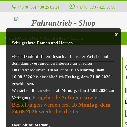
+49 (0) 361 / 30 25 81 24
‭ ‭ ‭ ‭
+49 (0) 179 / 425 50 98
Fahrantrieb - Shop
x
ZURÜCK ZUR VORHERIGEN SEITE
Sehr geehrte Damen und Herren,
vielen Dank für Ihren Besuch auf unserer Website und
BAUMASCHINE
dem damit verbundenen Interesse an unseren
Qualitätsprodukten. Unser Büro ist ab
Montag, dem
10.08.2026
bis einschließlich
Freitag, dem 21.08.2026
geschlossen.
Wir stehen Ihnen wieder ab
Montag, dem 24.08.2026
zur
Eingehende Anfragen sowie
Verfügung.
Bestellungen werden erst ab
Montag, dem
ANGEBOT!
24.08.2026
wieder bearbeitet.
Dear Sir or Madam,