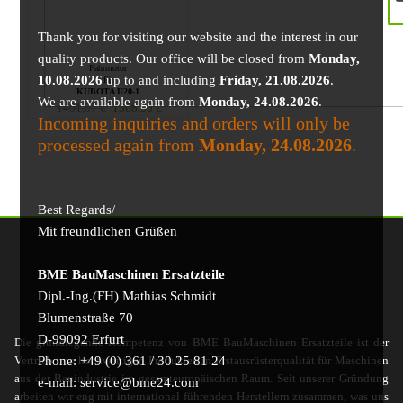
Thank you for visiting our website and the interest in our
quality products. Our office will be closed from
Monday,
Fahrmotor
10.08.2026
up to and including
Friday, 21.08.2026
.
für
KUBOTA U20-1
We are available again from
Monday, 24.08.2026
.
1491,07
€
1368,50
€
Incoming inquiries and orders will only be
processed again from
Monday, 24.08.2026
.
Best Regards/
Mit freundlichen Grüßen
BME BauMaschinen Ersatzteile
Dipl.-Ing.(FH) Mathias Schmidt
Blumenstraße 70
D-99092 Erfurt
Die grundlegende Kompetenz von BME BauMaschinen Ersatzteile ist der
Phone: +49 (0) 361 / 30 25 81 24
Vertrieb von hochwertigen Produkten in Erstausrüsterqualität für Maschinen
aus der Bauindustrie im gesamteuropäischen Raum. Seit unserer Gründung
e-mail: service@bme24.com
arbeiten wir eng mit international führenden Herstellern zusammen, was uns