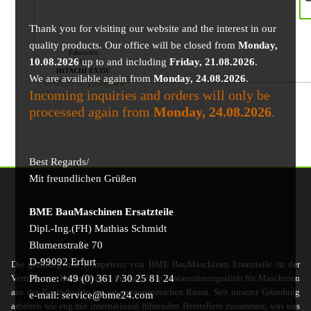
Thank you for visiting our website and the interest in our
quality products. Our office will be closed from
Monday,
Fahrmotor
10.08.2026
up to and including
Friday, 21.08.2026
.
für
HITACHI ZX35U
We are available again from
Monday, 24.08.2026
.
1705,27
€
1566,04
€
Incoming inquiries and orders will only be
processed again from
Monday, 24.08.2026
.
Best Regards/
Mit freundlichen Grüßen
BME BauMaschinen Ersatzteile
Dipl.-Ing.(FH) Mathias Schmidt
Blumenstraße 70
D-99092 Erfurt
Die grundlegende Kompetenz von BME BauMaschinen Ersatzteile ist der
Phone: +49 (0) 361 / 30 25 81 24
Vertrieb von hochwertigen Produkten in Erstausrüsterqualität für Maschinen
aus der Bauindustrie im gesamteuropäischen Raum. Seit unserer Gründung
e-mail: service@bme24.com
arbeiten wir eng mit international führenden Herstellern zusammen, was uns