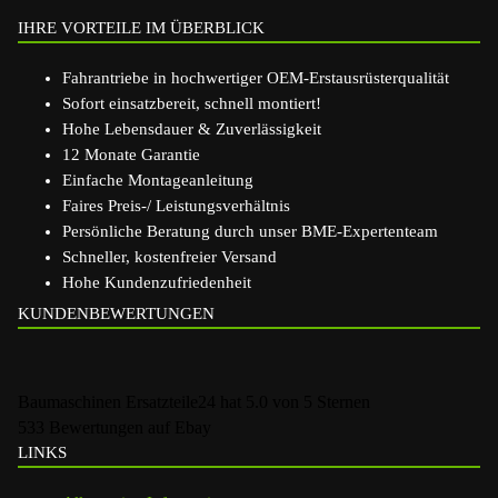
IHRE VORTEILE IM ÜBERBLICK
Fahrantriebe in hochwertiger OEM-Erstausrüsterqualität
Sofort einsatzbereit, schnell montiert!
Hohe Lebensdauer & Zuverlässigkeit
12 Monate Garantie
Einfache Montageanleitung
Faires Preis-/ Leistungsverhältnis
Persönliche Beratung durch unser BME-Expertenteam
Schneller, kostenfreier Versand
Hohe Kundenzufriedenheit
KUNDENBEWERTUNGEN
Baumaschinen Ersatzteile24
hat
5.0
von
5
Sternen
533
Bewertungen auf Ebay
LINKS