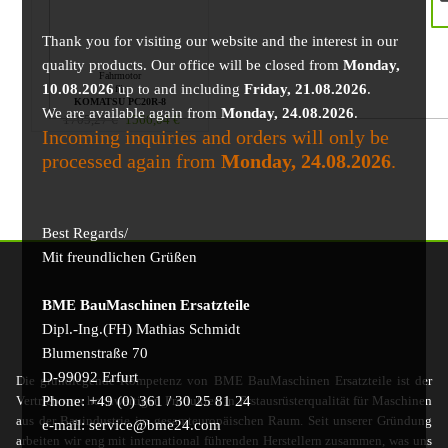
Thank you for visiting our website and the interest in our
quality products. Our office will be closed from
Monday,
Fahrmotor
10.08.2026
up to and including
Friday, 21.08.2026
.
für
KOMATSU PC20R-8
We are available again from
Monday, 24.08.2026
.
1705,27
€
1566,04
€
Incoming inquiries and orders will only be
processed again from
Monday, 24.08.2026
.
Best Regards/
Mit freundlichen Grüßen
BME BauMaschinen Ersatzteile
Dipl.-Ing.(FH) Mathias Schmidt
Blumenstraße 70
D-99092 Erfurt
Die grundlegende Kompetenz von BME BauMaschinen Ersatzteile ist der
Phone: +49 (0) 361 / 30 25 81 24
Vertrieb von hochwertigen Produkten in Erstausrüsterqualität für Maschinen
aus der Bauindustrie im gesamteuropäischen Raum. Seit unserer Gründung
e-mail: service@bme24.com
arbeiten wir eng mit international führenden Herstellern zusammen, was uns