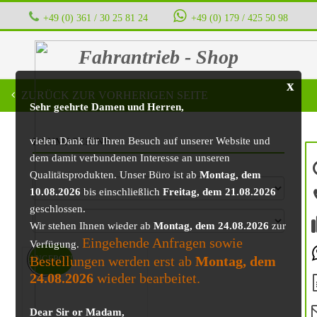
+49 (0) 361 / 30 25 81 24
‭ ‭ ‭ ‭
+49 (0) 179 / 425 50 98
Fahrantrieb - Shop
x
ZURÜCK ZUR VORHERIGEN SEITE
Sehr geehrte Damen und Herren,
vielen Dank für Ihren Besuch auf unserer Website und
BAUMASCHINE
dem damit verbundenen Interesse an unseren
Qualitätsprodukten. Unser Büro ist ab
Montag, dem
10.08.2026
bis einschließlich
Freitag, dem 21.08.2026
geschlossen.
Wir stehen Ihnen wieder ab
Montag, dem 24.08.2026
zur
Eingehende Anfragen sowie
Verfügung.
Bestellungen werden erst ab
Montag, dem
ANGEBOT!
24.08.2026
wieder bearbeitet.
Dear Sir or Madam,