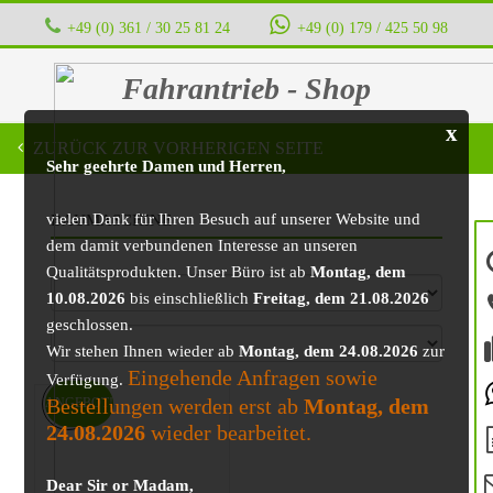
+49 (0) 361 / 30 25 81 24
‭ ‭ ‭ ‭
+49 (0) 179 / 425 50 98
Fahrantrieb - Shop
x
ZURÜCK ZUR VORHERIGEN SEITE
Sehr geehrte Damen und Herren,
vielen Dank für Ihren Besuch auf unserer Website und
BAUMASCHINE
dem damit verbundenen Interesse an unseren
Qualitätsprodukten. Unser Büro ist ab
Montag, dem
10.08.2026
bis einschließlich
Freitag, dem 21.08.2026
geschlossen.
Wir stehen Ihnen wieder ab
Montag, dem 24.08.2026
zur
Eingehende Anfragen sowie
Verfügung.
Bestellungen werden erst ab
Montag, dem
ANGEBOT!
24.08.2026
wieder bearbeitet.
Dear Sir or Madam,