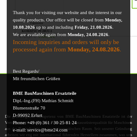
Thank you for visiting our website and the interest in our
quality products. Our office will be closed from
Monday,
Fahrmotor
10.08.2026
up to and including
Friday, 21.08.2026
.
für
KOMATSU PC28UU-1
We are available again from
Monday, 24.08.2026
.
1705,27
€
1566,04
€
Incoming inquiries and orders will only be
processed again from
Monday, 24.08.2026
.
Best Regards/
Mit freundlichen Grüßen
BME BauMaschinen Ersatzteile
Dipl.-Ing.(FH) Mathias Schmidt
Blumenstraße 70
D-99092 Erfurt
Die grundlegende Kompetenz von BME BauMaschinen Ersatzteile ist der
Phone: +49 (0) 361 / 30 25 81 24
Vertrieb von hochwertigen Produkten in Erstausrüsterqualität für Maschinen
aus der Bauindustrie im gesamteuropäischen Raum. Seit unserer Gründung
e-mail: service@bme24.com
arbeiten wir eng mit international führenden Herstellern zusammen, was uns