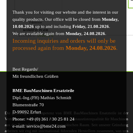
Thank you for visiting our website and the interest in our
quality products. Our office will be closed from
Monday,
Fahrmotor
10.08.2026
up to and including
Friday, 21.08.2026
.
für
KOMATSU PC45R
We are available again from
Monday, 24.08.2026
.
2115,82
€
1949,22
€
Incoming inquiries and orders will only be
processed again from
Monday, 24.08.2026
.
Best Regards/
Mit freundlichen Grüßen
BME BauMaschinen Ersatzteile
Dipl.-Ing.(FH) Mathias Schmidt
Blumenstraße 70
D-99092 Erfurt
Die grundlegende Kompetenz von BME BauMaschinen Ersatzteile ist der
Phone: +49 (0) 361 / 30 25 81 24
Vertrieb von hochwertigen Produkten in Erstausrüsterqualität für Maschinen
aus der Bauindustrie im gesamteuropäischen Raum. Seit unserer Gründung
e-mail: service@bme24.com
arbeiten wir eng mit international führenden Herstellern zusammen, was uns