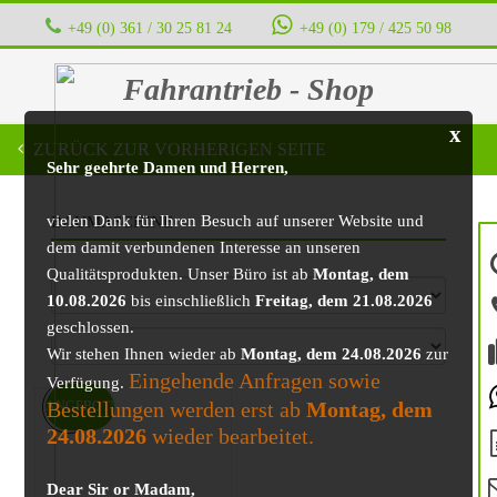
+49 (0) 361 / 30 25 81 24
‭ ‭ ‭ ‭
+49 (0) 179 / 425 50 98
Fahrantrieb - Shop
x
ZURÜCK ZUR VORHERIGEN SEITE
Sehr geehrte Damen und Herren,
vielen Dank für Ihren Besuch auf unserer Website und
BAUMASCHINE
dem damit verbundenen Interesse an unseren
Qualitätsprodukten. Unser Büro ist ab
Montag, dem
10.08.2026
bis einschließlich
Freitag, dem 21.08.2026
geschlossen.
Wir stehen Ihnen wieder ab
Montag, dem 24.08.2026
zur
Eingehende Anfragen sowie
Verfügung.
Bestellungen werden erst ab
Montag, dem
ANGEBOT!
24.08.2026
wieder bearbeitet.
Dear Sir or Madam,