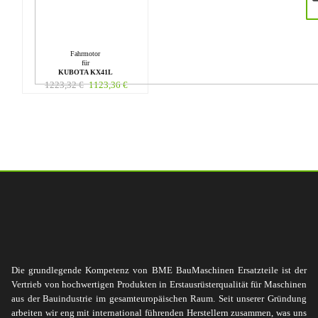
Fahrmotor
für
KUBOTA KX41L
1223,32
€
1123,36
€
Die grundlegende Kompetenz von BME BauMaschinen Ersatzteile ist der
Vertrieb von hochwertigen Produkten in Erstausrüsterqualität für Maschinen
aus der Bauindustrie im gesamteuropäischen Raum. Seit unserer Gründung
arbeiten wir eng mit international führenden Herstellern zusammen, was uns