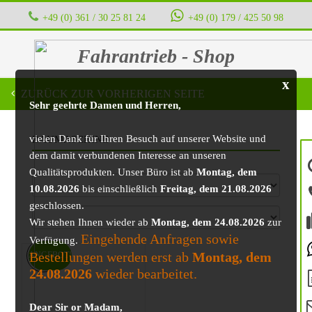
+49 (0) 361 / 30 25 81 24
‭ ‭ ‭ ‭
+49 (0) 179 / 425 50 98
Fahrantrieb - Shop
x
ZURÜCK ZUR VORHERIGEN SEITE
Sehr geehrte Damen und Herren,
vielen Dank für Ihren Besuch auf unserer Website und
BAUMASCHINE
dem damit verbundenen Interesse an unseren
Qualitätsprodukten. Unser Büro ist ab
Montag, dem
10.08.2026
bis einschließlich
Freitag, dem 21.08.2026
geschlossen.
Wir stehen Ihnen wieder ab
Montag, dem 24.08.2026
zur
Eingehende Anfragen sowie
Verfügung.
Bestellungen werden erst ab
Montag, dem
ANGEBOT!
24.08.2026
wieder bearbeitet.
Dear Sir or Madam,