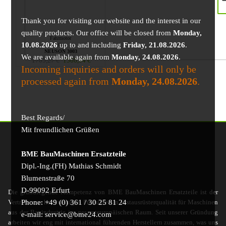
Thank you for visiting our website and the interest in our
quality products. Our office will be closed from
Monday,
Fahrmotor
10.08.2026
up to and including
Friday, 21.08.2026
.
für
NEUSON 3003
We are available again from
Monday, 24.08.2026
.
1705,27
€
1566,04
€
Incoming inquiries and orders will only be
processed again from
Monday, 24.08.2026
.
Best Regards/
Mit freundlichen Grüßen
BME BauMaschinen Ersatzteile
Dipl.-Ing.(FH) Mathias Schmidt
Blumenstraße 70
D-99092 Erfurt
Die grundlegende Kompetenz von BME BauMaschinen Ersatzteile ist der
Phone: +49 (0) 361 / 30 25 81 24
Vertrieb von hochwertigen Produkten in Erstausrüsterqualität für Maschinen
aus der Bauindustrie im gesamteuropäischen Raum. Seit unserer Gründung
e-mail: service@bme24.com
arbeiten wir eng mit international führenden Herstellern zusammen, was uns