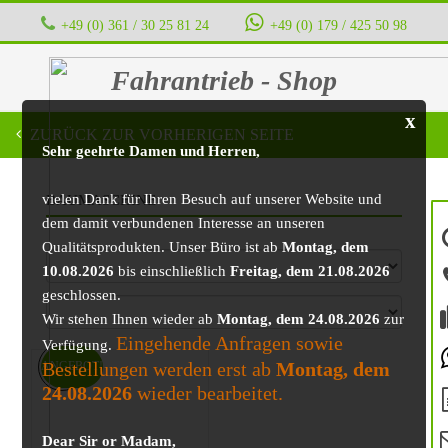
+49 (0) 361 / 30 25 81 24
‭ ‭ ‭ ‭
+49 (0) 179 / 425 50 98
Fahrantrieb - Shop
x
ZURÜCK ZUR VORHERIGEN SEITE
Sehr geehrte Damen und Herren,
vielen Dank für Ihren Besuch auf unserer Website und
BAUMASCHINE
dem damit verbundenen Interesse an unseren
Qualitätsprodukten. Unser Büro ist ab
Montag, dem
10.08.2026
bis einschließlich
Freitag, dem 21.08.2026
geschlossen.
Wir stehen Ihnen wieder ab
Montag, dem 24.08.2026
zur
Eingehende Anfragen sowie
Verfügung.
Bestellungen werden erst ab
Montag, dem
ANGEBOT!
24.08.2026
wieder bearbeitet.
Dear Sir or Madam,