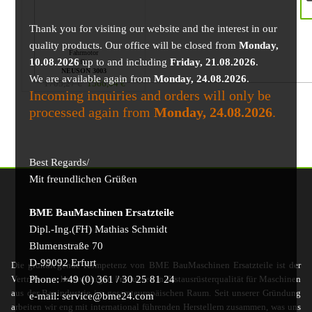
Thank you for visiting our website and the interest in our
quality products. Our office will be closed from
Monday,
Fahrmotor
10.08.2026
up to and including
Friday, 21.08.2026
.
für
NEUSON 3003
We are available again from
Monday, 24.08.2026
.
1705,27
€
1566,04
€
Incoming inquiries and orders will only be
processed again from
Monday, 24.08.2026
.
Best Regards/
Mit freundlichen Grüßen
BME BauMaschinen Ersatzteile
Dipl.-Ing.(FH) Mathias Schmidt
Blumenstraße 70
D-99092 Erfurt
Die grundlegende Kompetenz von BME BauMaschinen Ersatzteile ist der
Phone: +49 (0) 361 / 30 25 81 24
Vertrieb von hochwertigen Produkten in Erstausrüsterqualität für Maschinen
aus der Bauindustrie im gesamteuropäischen Raum. Seit unserer Gründung
e-mail: service@bme24.com
arbeiten wir eng mit international führenden Herstellern zusammen, was uns