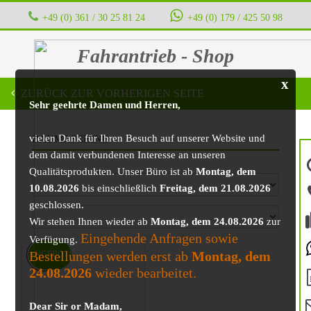
+49 (0) 361 / 30 25 81 24
‭ ‭ ‭ ‭
+49 (0) 179 / 425 50 98
Fahrantrieb - Shop
x
ZURÜCK ZUR VORHERIGEN SEITE
Sehr geehrte Damen und Herren,
vielen Dank für Ihren Besuch auf unserer Website und
BAUMASCHINE
dem damit verbundenen Interesse an unseren
Qualitätsprodukten. Unser Büro ist ab
Montag, dem
10.08.2026
bis einschließlich
Freitag, dem 21.08.2026
geschlossen.
Wir stehen Ihnen wieder ab
Montag, dem 24.08.2026
zur
Eingehende Anfragen sowie
Verfügung.
Bestellungen werden erst ab
Montag, dem
ANGEBOT!
24.08.2026
wieder bearbeitet.
Dear Sir or Madam,