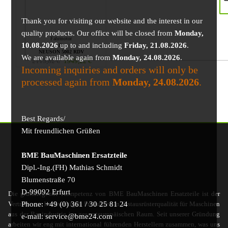
Thank you for visiting our website and the interest in our
quality products. Our office will be closed from
Monday,
Fahrmotor
10.08.2026
up to and including
Friday, 21.08.2026
.
für
NEUSON 5002 RDV
We are available again from
Monday, 24.08.2026
.
2115,82
€
1949,22
€
Incoming inquiries and orders will only be
processed again from
Monday, 24.08.2026
.
Best Regards/
Mit freundlichen Grüßen
BME BauMaschinen Ersatzteile
Dipl.-Ing.(FH) Mathias Schmidt
Blumenstraße 70
D-99092 Erfurt
Die grundlegende Kompetenz von BME BauMaschinen Ersatzteile ist der
Phone: +49 (0) 361 / 30 25 81 24
Vertrieb von hochwertigen Produkten in Erstausrüsterqualität für Maschinen
aus der Bauindustrie im gesamteuropäischen Raum. Seit unserer Gründung
e-mail: service@bme24.com
arbeiten wir eng mit international führenden Herstellern zusammen, was uns