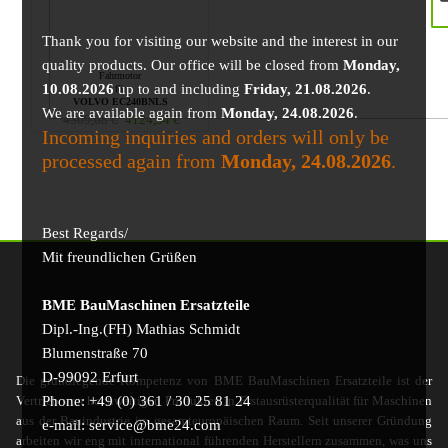
Thank you for visiting our website and the interest in our
quality products. Our office will be closed from
Monday,
Fahrmotor
10.08.2026
up to and including
Friday, 21.08.2026
.
für
VOLVO EC240BNLS
We are available again from
Monday, 24.08.2026
.
4369,68
€
4124,54
€
Incoming inquiries and orders will only be
processed again from
Monday, 24.08.2026
.
Best Regards/
Mit freundlichen Grüßen
BME BauMaschinen Ersatzteile
Dipl.-Ing.(FH) Mathias Schmidt
Blumenstraße 70
D-99092 Erfurt
Die grundlegende Kompetenz von BME BauMaschinen Ersatzteile ist der
Phone: +49 (0) 361 / 30 25 81 24
Vertrieb von hochwertigen Produkten in Erstausrüsterqualität für Maschinen
aus der Bauindustrie im gesamteuropäischen Raum. Seit unserer Gründung
e-mail: service@bme24.com
arbeiten wir eng mit international führenden Herstellern zusammen, was uns