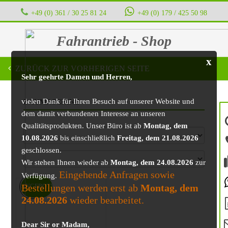
+49 (0) 361 / 30 25 81 24
‭ ‭ ‭ ‭
+49 (0) 179 / 425 50 98
Fahrantrieb - Shop
x
ZURÜCK ZUR VORHERIGEN SEITE
Sehr geehrte Damen und Herren,
vielen Dank für Ihren Besuch auf unserer Website und
BAUMASCHINE
dem damit verbundenen Interesse an unseren
Qualitätsprodukten. Unser Büro ist ab
Montag, dem
10.08.2026
bis einschließlich
Freitag, dem 21.08.2026
geschlossen.
Wir stehen Ihnen wieder ab
Montag, dem 24.08.2026
zur
Eingehende Anfragen sowie
Verfügung.
Bestellungen werden erst ab
Montag, dem
ANGEBOT!
24.08.2026
wieder bearbeitet.
Dear Sir or Madam,