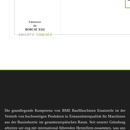
Fahrmotor
für
BOBCAT X332
1491,07
€
1368,50
€
Die grundlegende Kompetenz von BME BauMaschinen Ersatzteile ist der
Vertrieb von hochwertigen Produkten in Erstausrüsterqualität für Maschinen
aus der Bauindustrie im gesamteuropäischen Raum. Seit unserer Gründung
arbeiten wir eng mit international führenden Herstellern zusammen, was uns