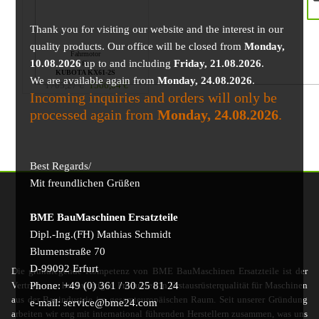
Thank you for visiting our website and the interest in our
quality products. Our office will be closed from
Monday,
Fahrmotor
10.08.2026
up to and including
Friday, 21.08.2026
.
für
KUBOTA KX61-2S
We are available again from
Monday, 24.08.2026
.
1705,27
€
1566,04
€
Incoming inquiries and orders will only be
processed again from
Monday, 24.08.2026
.
Best Regards/
Mit freundlichen Grüßen
BME BauMaschinen Ersatzteile
Dipl.-Ing.(FH) Mathias Schmidt
Blumenstraße 70
D-99092 Erfurt
Die grundlegende Kompetenz von BME BauMaschinen Ersatzteile ist der
Phone: +49 (0) 361 / 30 25 81 24
Vertrieb von hochwertigen Produkten in Erstausrüsterqualität für Maschinen
aus der Bauindustrie im gesamteuropäischen Raum. Seit unserer Gründung
e-mail: service@bme24.com
arbeiten wir eng mit international führenden Herstellern zusammen, was uns