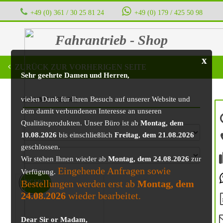
+49 (0) 361 / 30 25 81 24
‭ ‭ ‭ ‭
+49 (0) 179 / 425 50 98
Fahrantrieb - Shop
x
ZURÜCK ZUR VORHERIGEN SEITE
Sehr geehrte Damen und Herren,
vielen Dank für Ihren Besuch auf unserer Website und
BAUMASCHINE
dem damit verbundenen Interesse an unseren
Qualitätsprodukten. Unser Büro ist ab
Montag, dem
10.08.2026
bis einschließlich
Freitag, dem 21.08.2026
geschlossen.
Wir stehen Ihnen wieder ab
Montag, dem 24.08.2026
zur
Eingehende Anfragen sowie
Verfügung.
Bestellungen werden erst ab
Montag, dem
ANGEBOT!
24.08.2026
wieder bearbeitet.
Dear Sir or Madam,