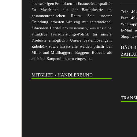
hochwertigen Produkten in Erstausrüsterqualität
für Maschinen aus der Bauindustrie im
Tel.:
+49 
gesamteuropäischen Raum. Seit unserer
Fax:
+49 
Gründung arbeiten wir eng mit international
Whatsap
führenden Herstellern zusammen, was uns eine
E-Mail:
s
attraktive Preis-Leistungs-Politik für unsere
Shop:
www
Produkte ermöglicht. Unsere Systemlösungen,
Zubehör- sowie Ersatzteile werden primär bei
HÄUFI
Mini- und Midibaggern, Baggern, Bobcats als
ZAHLU
auch bei Raupendumpern eingesetzt.
MITGLIED - HÄNDLERBUND
TRANSP