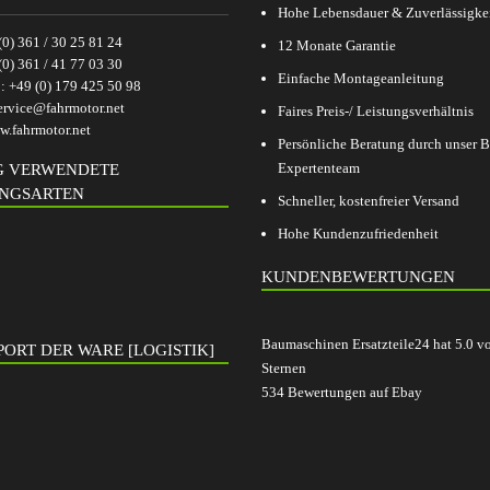
Hohe Lebensdauer & Zuverlässigke
(0) 361 / 30 25 81 24
12 Monate Garantie
(0) 361 / 41 77 03 30
Einfache Montageanleitung
p:
+49 (0) 179 425 50 98
ervice@fahrmotor.net
Faires Preis-/ Leistungsverhältnis
.fahrmotor.net
Persönliche Beratung durch unser
Expertenteam
G VERWENDETE
NGSARTEN
Schneller, kostenfreier Versand
Hohe Kundenzufriedenheit
KUNDENBEWERTUNGEN
Baumaschinen Ersatzteile24
hat
5.0
v
ORT DER WARE [LOGISTIK]
Sternen
534
Bewertungen auf Ebay