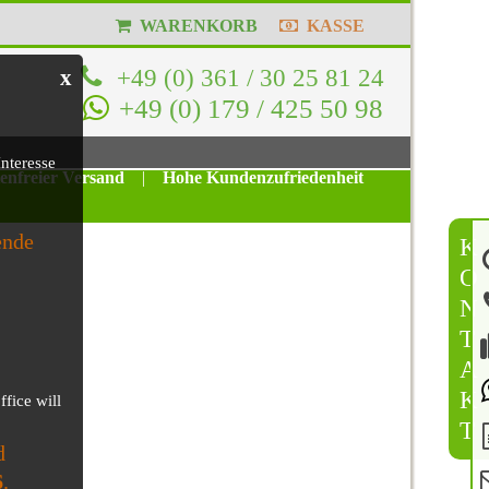
WARENKORB
KASSE
+49 (0) 361 / 30 25 81 24
x
+49 (0) 179 / 425 50 98
nteresse
tenfreier Versand
|
Hohe Kundenzufriedenheit
ende
K
O
N
T
A
K
ffice will
T
d
6
.