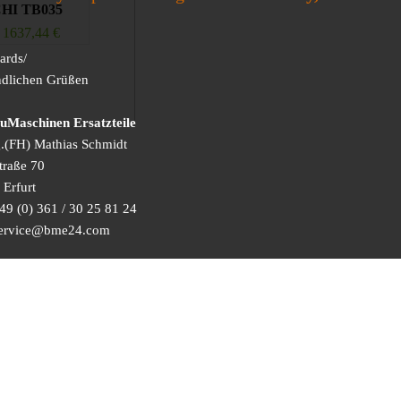
HI TB035
1637,44
€
ards/
ndlichen Grüßen
Maschinen Ersatzteile
g.(FH) Mathias Schmidt
traße 70
Erfurt
49 (0) 361 / 30 25 81 24
 service@bme24.com