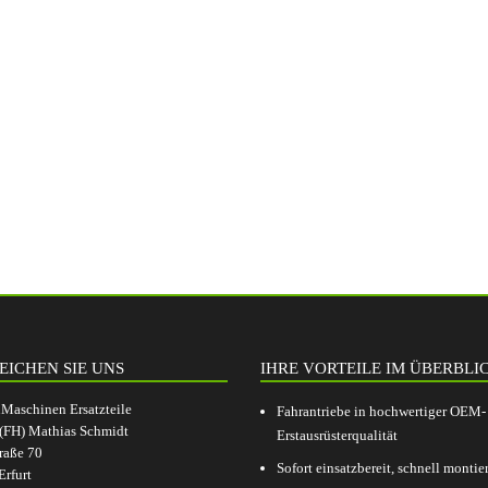
EICHEN SIE UNS
IHRE VORTEILE IM ÜBERBLI
aschinen Ersatzteile
Fahrantriebe in hochwertiger OEM-
.(FH) Mathias Schmidt
Erstausrüsterqualität
raße 70
Sofort einsatzbereit, schnell montier
rfurt