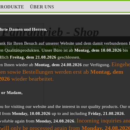
PRODUKTE
ÜBER UNS
Fahrantrieb - Shop
ehrte Damen und Herren,
ank für Ihren Besuch auf unserer Website und dem damit verbundenen I
Hohe Lebensdauer
|
12 Monate Garantie
|
Schneller, kos
en Qualitätsprodukten. Unser Büro ist ab
Montag, dem 10.08.2026
bis
eßlich
Freitag, dem 21.08.2026
geschlossen.
Eingeh
en Ihnen wieder ab
Montag, dem 24.08.2026
zur Verfügung.
en sowie Bestellungen werden erst ab
Montag, dem
2026
wieder bearbeitet.
r or Madam,
 for visiting our website and the interest in our quality products. Our o
d from
Monday, 10.08.2026
up to and including
Friday, 21.08.2026
.
Incoming inquiries an
vailable again from
Monday, 24.08.2026
.
motor
 will only be processed again from
Monday, 24.08.202
ür