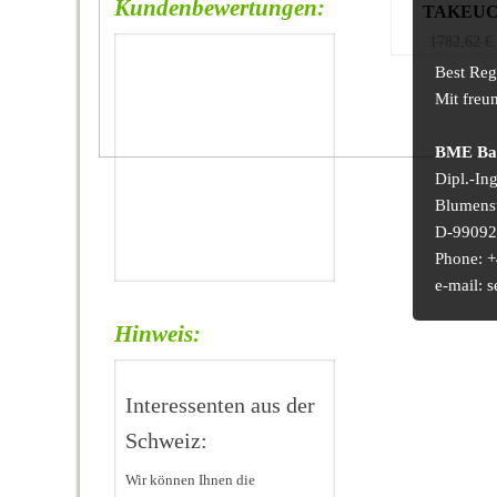
Kundenbewertungen:
TAKEUC
1782,62
€
Best Reg
Mit freu
BME Bau
Dipl.-In
Blumens
D-99092 
Phone: +
e-mail:
Hinweis:
Interessenten aus der
Schweiz:
Wir können Ihnen die