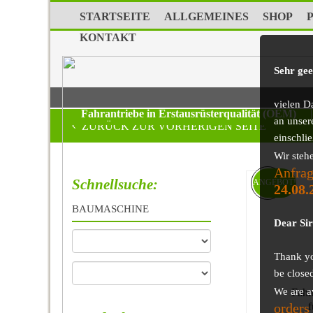
STARTSEITE
ALLGEMEINES
SHOP
KONTAKT
Sehr ge
vielen D
Fahrantriebe in Erstausrüsterqualität (OEM)
|
an unser
ZURÜCK ZUR VORHERIGEN SEITE
einschli
Wir steh
Anfrag
Schnellsuche:
ANGEBOT!
24.08.
BAUMASCHINE
Dear Si
Thank you
be close
We are a
Fahr
orders
f