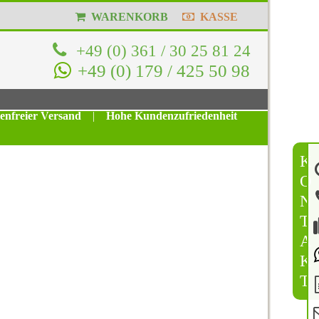
WARENKORB
KASSE
+49 (0) 361 / 30 25 81 24
+49 (0) 179 / 425 50 98
tenfreier Versand
|
Hohe Kundenzufriedenheit
K
O
N
T
A
K
T