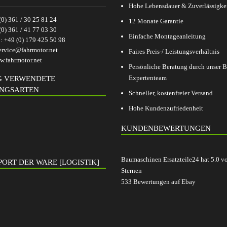
Hohe Lebensdauer & Zuverlässigke
(0) 361 / 30 25 81 24
12 Monate Garantie
(0) 361 / 41 77 03 30
Einfache Montageanleitung
p:
+49 (0) 179 425 50 98
ervice@fahrmotor.net
Faires Preis-/ Leistungsverhältnis
.fahrmotor.net
Persönliche Beratung durch unser
Expertenteam
G VERWENDETE
NGSARTEN
Schneller, kostenfreier Versand
Hohe Kundenzufriedenheit
KUNDENBEWERTUNGEN
Baumaschinen Ersatzteile24
hat
5.0
v
ORT DER WARE [LOGISTIK]
Sternen
533
Bewertungen auf Ebay