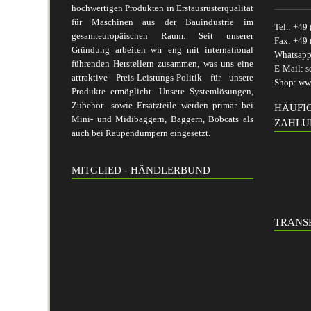
hochwertigen Produkten in Erstausrüsterqualität
für Maschinen aus der Bauindustrie im
Tel.:
+49 
gesamteuropäischen Raum. Seit unserer
Fax:
+49 
Gründung arbeiten wir eng mit international
Whatsap
führenden Herstellern zusammen, was uns eine
E-Mail:
s
attraktive Preis-Leistungs-Politik für unsere
Shop:
www
Produkte ermöglicht. Unsere Systemlösungen,
Zubehör- sowie Ersatzteile werden primär bei
HÄUFI
Mini- und Midibaggern, Baggern, Bobcats als
ZAHLU
auch bei Raupendumpern eingesetzt.
MITGLIED - HÄNDLERBUND
TRANSP