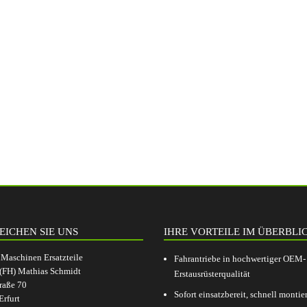
EICHEN SIE UNS
IHRE VORTEILE IM ÜBERBLI
aschinen Ersatzteile
Fahrantriebe in hochwertiger OEM-
.(FH) Mathias Schmidt
Erstausrüsterqualität
raße 70
Sofort einsatzbereit, schnell montier
rfurt