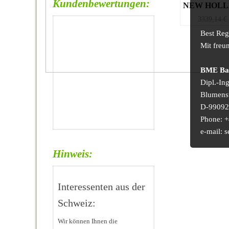
Kundenbewertungen:
NEW HOLL
3339,14
€
Best Reg
Mit freu
BME Bau
Dipl.-In
Blumens
D-99092 
Phone: +
e-mail:
Hinweis:
Interessenten aus der
Schweiz:
Wir können Ihnen die