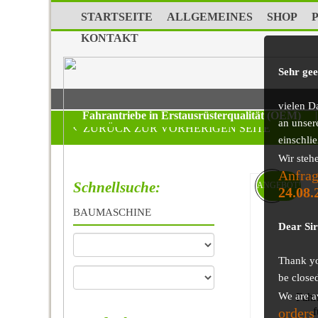
STARTSEITE
ALLGEMEINES
SHOP
KONTAKT
Sehr ge
vielen D
Fahrantriebe in Erstausrüsterqualität (OEM)
|
an unser
ZURÜCK ZUR VORHERIGEN SEITE
einschli
Wir steh
Anfrag
Schnellsuche:
ANGEBOT!
24.08.
BAUMASCHINE
Dear Si
Thank you
be close
We are a
Fahr
orders
f