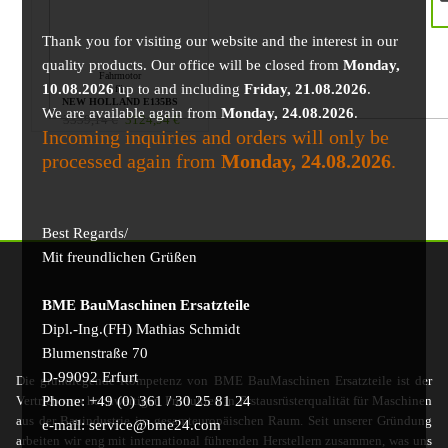
Thank you for visiting our website and the interest in our
quality products. Our office will be closed from
Monday,
Fahrmotor
10.08.2026
up to and including
Friday, 21.08.2026
.
für
NEW HOLLAND E135BS
We are available again from
Monday, 24.08.2026
.
3339,14
€
3124,94
€
Incoming inquiries and orders will only be
processed again from
Monday, 24.08.2026
.
Best Regards/
Mit freundlichen Grüßen
BME BauMaschinen Ersatzteile
Dipl.-Ing.(FH) Mathias Schmidt
Blumenstraße 70
D-99092 Erfurt
Die grundlegende Kompetenz von BME BauMaschinen Ersatzteile ist der
Phone: +49 (0) 361 / 30 25 81 24
Vertrieb von hochwertigen Produkten in Erstausrüsterqualität für Maschinen
aus der Bauindustrie im gesamteuropäischen Raum. Seit unserer Gründung
e-mail: service@bme24.com
arbeiten wir eng mit international führenden Herstellern zusammen, was uns