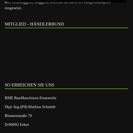
und Midibaggern, Baggern, Bobcats als auch bei Raupendumpern
eingesetzt.
MITGLIED - HÄNDLERBUND
SO ERREICHEN SIE UNS
BME BauMaschinen Ersatzteile
Dipl.-Ing.(FH) Mathias Schmidt
Blumenstraße 70
D-99092 Erfurt