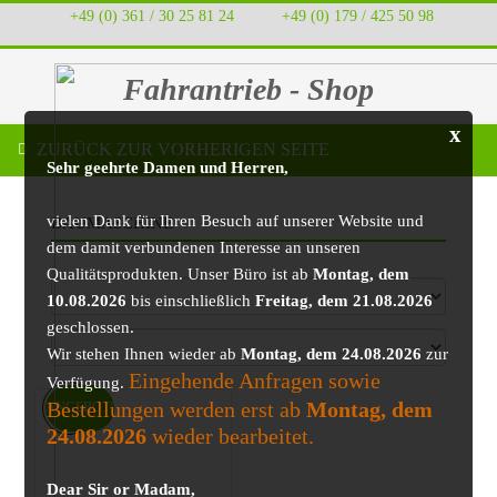
+49 (0) 361 / 30 25 81 24
‭ ‭ ‭ ‭
+49 (0) 179 / 425 50 98
Fahrantrieb - Shop
x
ZURÜCK ZUR VORHERIGEN SEITE
Sehr geehrte Damen und Herren,
vielen Dank für Ihren Besuch auf unserer Website und
BAUMASCHINE
dem damit verbundenen Interesse an unseren
Qualitätsprodukten. Unser Büro ist ab
Montag, dem
10.08.2026
bis einschließlich
Freitag, dem 21.08.2026
geschlossen.
Wir stehen Ihnen wieder ab
Montag, dem 24.08.2026
zur
Eingehende Anfragen sowie
Verfügung.
Bestellungen werden erst ab
Montag, dem
ANGEBOT!
24.08.2026
wieder bearbeitet.
Dear Sir or Madam,