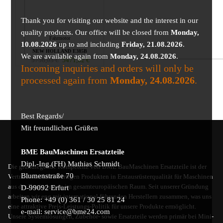
Thank you for visiting our website and the interest in our
quality products. Our office will be closed from
Monday,
Fahrmotor
10.08.2026
up to and including
Friday, 21.08.2026
.
für
NEW HOLLAND E385B
We are available again from
Monday, 24.08.2026
.
5756,03
€
5471,62
€
Incoming inquiries and orders will only be
processed again from
Monday, 24.08.2026
.
Best Regards/
Mit freundlichen Grüßen
BME BauMaschinen Ersatzteile
Dipl.-Ing.(FH) Mathias Schmidt
Die grundlegende Kompetenz von BME BauMaschinen Ersatzteile ist der
Blumenstraße 70
Vertrieb von hochwertigen Produkten in Erstausrüsterqualität für Maschinen
aus der Bauindustrie im gesamteuropäischen Raum. Seit unserer Gründung
D-99092 Erfurt
arbeiten wir eng mit international führenden Herstellern zusammen, was uns
Phone: +49 (0) 361 / 30 25 81 24
eine attraktive Preis-Leistungs-Politik für unsere Produkte ermöglicht.
e-mail: service@bme24.com
Unsere Systemlösungen, Zubehör- sowie Ersatzteile werden primär bei Mini-