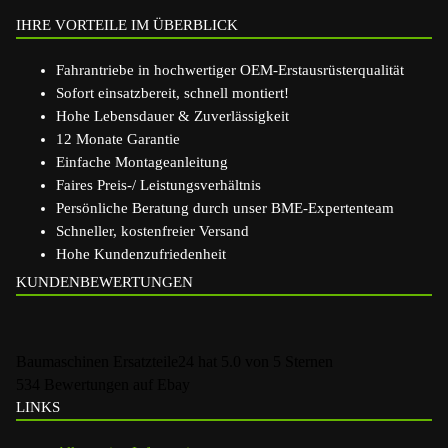
IHRE VORTEILE IM ÜBERBLICK
Fahrantriebe in hochwertiger OEM-Erstausrüsterqualität
Sofort einsatzbereit, schnell montiert!
Hohe Lebensdauer & Zuverlässigkeit
12 Monate Garantie
Einfache Montageanleitung
Faires Preis-/ Leistungsverhältnis
Persönliche Beratung durch unser BME-Expertenteam
Schneller, kostenfreier Versand
Hohe Kundenzufriedenheit
KUNDENBEWERTUNGEN
Baumaschinen Ersatzteile24
hat
5.0
von
5
Sternen
534
Bewertungen auf Ebay
LINKS