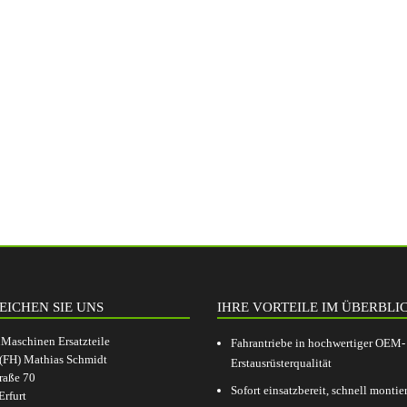
EICHEN SIE UNS
IHRE VORTEILE IM ÜBERBLI
aschinen Ersatzteile
Fahrantriebe in hochwertiger OEM-
.(FH) Mathias Schmidt
Erstausrüsterqualität
raße 70
Sofort einsatzbereit, schnell montier
rfurt