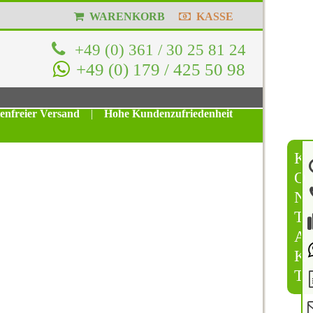
WARENKORB
KASSE
+49 (0) 361 / 30 25 81 24
+49 (0) 179 / 425 50 98
tenfreier Versand
|
Hohe Kundenzufriedenheit
K
O
N
T
A
K
T