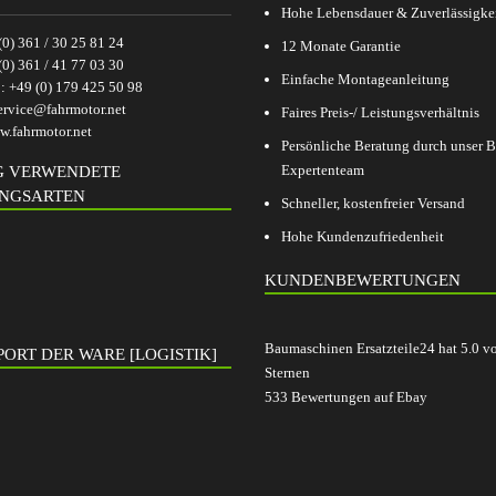
Hohe Lebensdauer & Zuverlässigke
(0) 361 / 30 25 81 24
12 Monate Garantie
(0) 361 / 41 77 03 30
Einfache Montageanleitung
p:
+49 (0) 179 425 50 98
ervice@fahrmotor.net
Faires Preis-/ Leistungsverhältnis
.fahrmotor.net
Persönliche Beratung durch unser
Expertenteam
G VERWENDETE
NGSARTEN
Schneller, kostenfreier Versand
Hohe Kundenzufriedenheit
KUNDENBEWERTUNGEN
Baumaschinen Ersatzteile24
hat
5.0
v
ORT DER WARE [LOGISTIK]
Sternen
533
Bewertungen auf Ebay