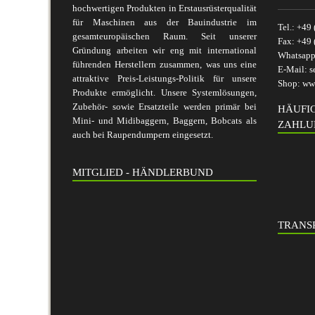
hochwertigen Produkten in Erstausrüsterqualität
für Maschinen aus der Bauindustrie im
Tel.:
+49 
gesamteuropäischen Raum. Seit unserer
Fax:
+49 
Gründung arbeiten wir eng mit international
Whatsap
führenden Herstellern zusammen, was uns eine
E-Mail:
s
attraktive Preis-Leistungs-Politik für unsere
Shop:
www
Produkte ermöglicht. Unsere Systemlösungen,
Zubehör- sowie Ersatzteile werden primär bei
HÄUFI
Mini- und Midibaggern, Baggern, Bobcats als
ZAHLU
auch bei Raupendumpern eingesetzt.
MITGLIED - HÄNDLERBUND
TRANSP