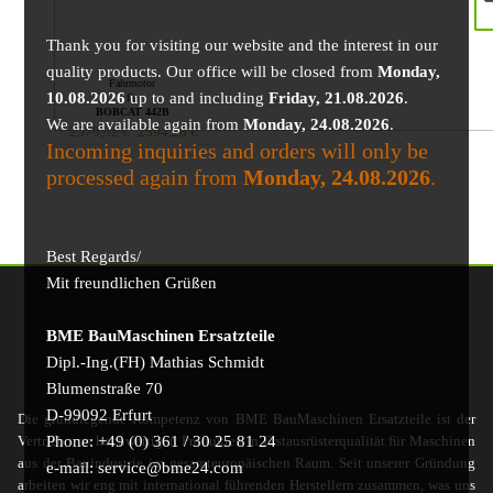
Thank you for visiting our website and the interest in our
quality products. Our office will be closed from
Monday,
Fahrmotor
10.08.2026
up to and including
Friday, 21.08.2026
.
für
BOBCAT 442B
We are available again from
Monday, 24.08.2026
.
2579,92
€
2394,28
€
Incoming inquiries and orders will only be
processed again from
Monday, 24.08.2026
.
Best Regards/
Mit freundlichen Grüßen
BME BauMaschinen Ersatzteile
Dipl.-Ing.(FH) Mathias Schmidt
Blumenstraße 70
D-99092 Erfurt
Die grundlegende Kompetenz von BME BauMaschinen Ersatzteile ist der
Phone: +49 (0) 361 / 30 25 81 24
Vertrieb von hochwertigen Produkten in Erstausrüsterqualität für Maschinen
aus der Bauindustrie im gesamteuropäischen Raum. Seit unserer Gründung
e-mail: service@bme24.com
arbeiten wir eng mit international führenden Herstellern zusammen, was uns