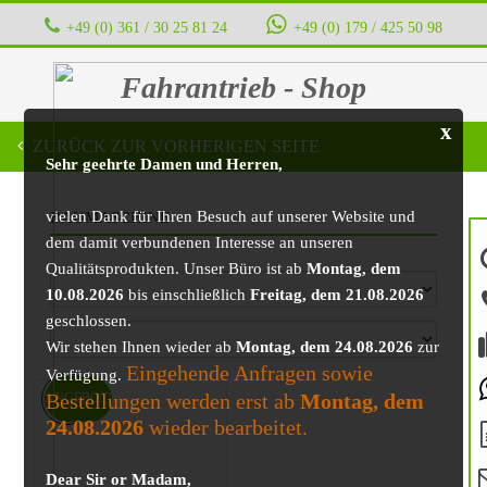
+49 (0) 361 / 30 25 81 24
‭ ‭ ‭ ‭
+49 (0) 179 / 425 50 98
Fahrantrieb - Shop
x
ZURÜCK ZUR VORHERIGEN SEITE
Sehr geehrte Damen und Herren,
vielen Dank für Ihren Besuch auf unserer Website und
BAUMASCHINE
dem damit verbundenen Interesse an unseren
Qualitätsprodukten. Unser Büro ist ab
Montag, dem
10.08.2026
bis einschließlich
Freitag, dem 21.08.2026
geschlossen.
Wir stehen Ihnen wieder ab
Montag, dem 24.08.2026
zur
Eingehende Anfragen sowie
Verfügung.
Bestellungen werden erst ab
Montag, dem
ANGEBOT!
24.08.2026
wieder bearbeitet.
Dear Sir or Madam,