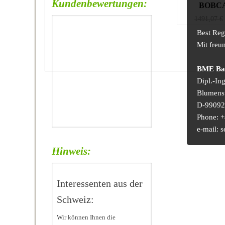
Kundenbewertungen:
BOBCA
1491,07
€
Best Reg
Mit freu
BME Bau
Dipl.-In
Blumens
D-99092 
Phone: +
e-mail:
Hinweis:
Interessenten aus der
Schweiz:
Wir können Ihnen die