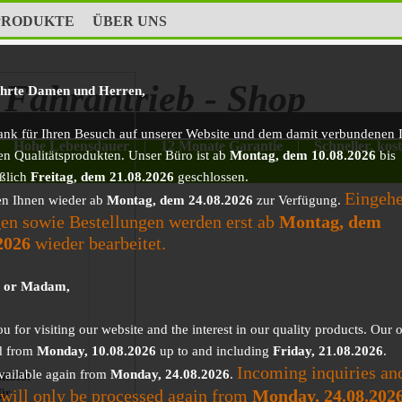
PRODUKTE
ÜBER UNS
Fahrantrieb - Shop
ehrte Damen und Herren,
ank für Ihren Besuch auf unserer Website und dem damit verbundenen I
Hohe Lebensdauer
|
12 Monate Garantie
|
Schneller, kos
en Qualitätsprodukten. Unser Büro ist ab
Montag, dem 10.08.2026
bis
eßlich
Freitag, dem 21.08.2026
geschlossen.
Eingeh
en Ihnen wieder ab
Montag, dem 24.08.2026
zur Verfügung.
en sowie Bestellungen werden erst ab
Montag, dem
2026
wieder bearbeitet.
r or Madam,
 for visiting our website and the interest in our quality products. Our o
d from
Monday, 10.08.2026
up to and including
Friday, 21.08.2026
.
Incoming inquiries an
vailable again from
Monday, 24.08.2026
.
motor
 will only be processed again from
Monday, 24.08.202
ür