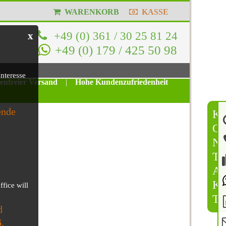
WARENKORB
KASSE
+49 (0) 361 / 30 25 81 24
x
+49 (0) 179 / 425 50 98
nteresse
tenfreier Versand
|
Hohe Kundenzufriedenheit
ende
K
O
N
T
A
K
ffice will
T
d
6
.