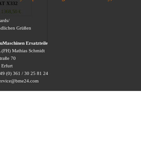
T X332
1368,50
€
ards/
ndlichen Grüßen
Maschinen Ersatzteile
g.(FH) Mathias Schmidt
traße 70
Erfurt
49 (0) 361 / 30 25 81 24
 service@bme24.com