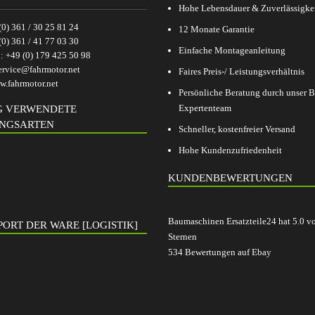
Hohe Lebensdauer & Zuverlässigke
(0) 361 / 30 25 81 24
12 Monate Garantie
(0) 361 / 41 77 03 30
Einfache Montageanleitung
p:
+49 (0) 179 425 50 98
ervice@fahrmotor.net
Faires Preis-/ Leistungsverhältnis
.fahrmotor.net
Persönliche Beratung durch unser
Expertenteam
G VERWENDETE
NGSARTEN
Schneller, kostenfreier Versand
Hohe Kundenzufriedenheit
KUNDENBEWERTUNGEN
Baumaschinen Ersatzteile24
hat
5.0
v
ORT DER WARE [LOGISTIK]
Sternen
534
Bewertungen auf Ebay