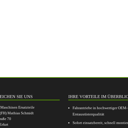
EICHEN SIE UNS
IHRE VORTEILE IM ÜBERBLI
aschinen Ersatzteile
Fahrantriebe in hochwertiger OEM-
.(FH) Mathias Schmidt
Erstausrüsterqualität
raße 70
Sofort einsatzbereit, schnell montier
rfurt