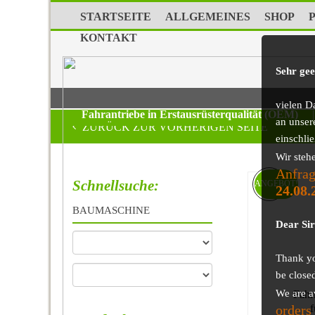
STARTSEITE
ALLGEMEINES
SHOP
KONTAKT
Sehr ge
vielen D
Fahrantriebe in Erstausrüsterqualität (OEM)
|
an unser
ZURÜCK ZUR VORHERIGEN SEITE
einschli
Wir steh
Anfrag
Schnellsuche:
ANGEBOT!
24.08.
BAUMASCHINE
Dear Si
Thank you
be close
We are a
Fahr
orders
f