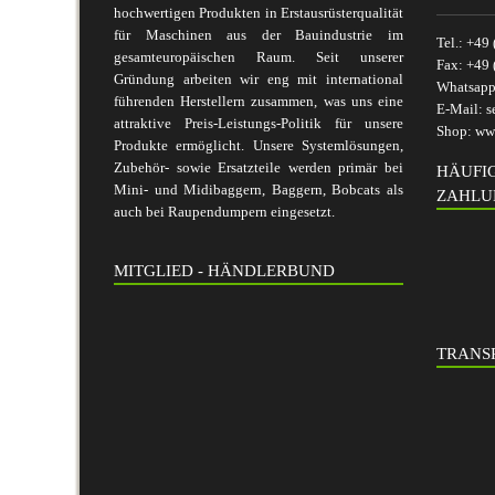
hochwertigen Produkten in Erstausrüsterqualität
für Maschinen aus der Bauindustrie im
Tel.:
+49 
gesamteuropäischen Raum. Seit unserer
Fax:
+49 
Gründung arbeiten wir eng mit international
Whatsap
führenden Herstellern zusammen, was uns eine
E-Mail:
s
attraktive Preis-Leistungs-Politik für unsere
Shop:
www
Produkte ermöglicht. Unsere Systemlösungen,
Zubehör- sowie Ersatzteile werden primär bei
HÄUFI
Mini- und Midibaggern, Baggern, Bobcats als
ZAHLU
auch bei Raupendumpern eingesetzt.
MITGLIED - HÄNDLERBUND
TRANSP