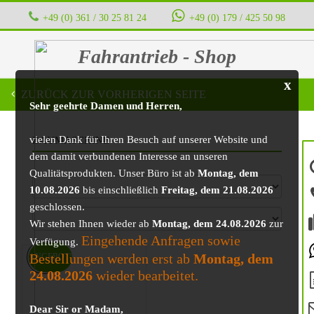
+49 (0) 361 / 30 25 81 24
‭ ‭ ‭ ‭
+49 (0) 179 / 425 50 98
Fahrantrieb - Shop
x
ZURÜCK ZUR VORHERIGEN SEITE
Sehr geehrte Damen und Herren,
vielen Dank für Ihren Besuch auf unserer Website und
BAUMASCHINE
dem damit verbundenen Interesse an unseren
Qualitätsprodukten. Unser Büro ist ab
Montag, dem
10.08.2026
bis einschließlich
Freitag, dem 21.08.2026
geschlossen.
Wir stehen Ihnen wieder ab
Montag, dem 24.08.2026
zur
Eingehende Anfragen sowie
Verfügung.
Bestellungen werden erst ab
Montag, dem
ANGEBOT!
24.08.2026
wieder bearbeitet.
Dear Sir or Madam,