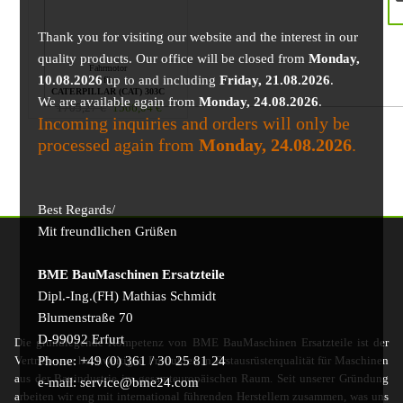
Thank you for visiting our website and the interest in our
quality products. Our office will be closed from
Monday,
Fahrmotor
10.08.2026
up to and including
Friday, 21.08.2026
.
für
CATERPILLAR (CAT) 303C
We are available again from
Monday, 24.08.2026
.
1705,27
€
1566,04
€
Incoming inquiries and orders will only be
processed again from
Monday, 24.08.2026
.
Best Regards/
Mit freundlichen Grüßen
BME BauMaschinen Ersatzteile
Dipl.-Ing.(FH) Mathias Schmidt
Blumenstraße 70
D-99092 Erfurt
Die grundlegende Kompetenz von BME BauMaschinen Ersatzteile ist der
Phone: +49 (0) 361 / 30 25 81 24
Vertrieb von hochwertigen Produkten in Erstausrüsterqualität für Maschinen
aus der Bauindustrie im gesamteuropäischen Raum. Seit unserer Gründung
e-mail: service@bme24.com
arbeiten wir eng mit international führenden Herstellern zusammen, was uns