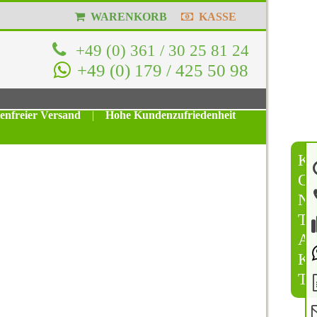
WARENKORB
KASSE
+49 (0) 361 / 30 25 81 24
+49 (0) 179 / 425 50 98
tenfreier Versand
|
Hohe Kundenzufriedenheit
K
O
N
T
A
K
T