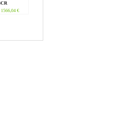
3CR
1566,04
€