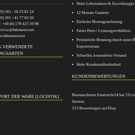
Hohe Lebensdauer & Zuverlässigke
(0) 361 / 30 25 81 24
12 Monate Garantie
(0) 361 / 41 77 03 30
Einfache Montageanleitung
p:
+49 (0) 179 425 50 98
ervice@fahrmotor.net
Faires Preis-/ Leistungsverhältnis
.fahrmotor.net
Persönliche Beratung durch unser
Expertenteam
G VERWENDETE
NGSARTEN
Schneller, kostenfreier Versand
Hohe Kundenzufriedenheit
KUNDENBEWERTUNGEN
Baumaschinen Ersatzteile24
hat
5.0
v
ORT DER WARE [LOGISTIK]
Sternen
533
Bewertungen auf Ebay