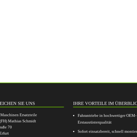
EICHEN SIE UNS
IHRE VORTEILE IM ÜBERBLI
aschinen Ersatzteile
Fahrantriebe in hochwertiger OEM-
.(FH) Mathias Schmidt
Erstausrüsterqualität
raße 70
Sofort einsatzbereit, schnell montier
rfurt