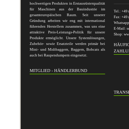
hochwertigen Produkten in Erstausrüsterqualität
für Maschinen aus der Bauindustrie im
Tel.:
+49 
gesamteuropäischen Raum. Seit unserer
Fax:
+49 
Gründung arbeiten wir eng mit international
Whatsap
führenden Herstellern zusammen, was uns eine
E-Mail:
s
attraktive Preis-Leistungs-Politik für unsere
Shop:
www
Produkte ermöglicht. Unsere Systemlösungen,
Zubehör- sowie Ersatzteile werden primär bei
HÄUFI
Mini- und Midibaggern, Baggern, Bobcats als
ZAHLU
auch bei Raupendumpern eingesetzt.
MITGLIED - HÄNDLERBUND
TRANSP