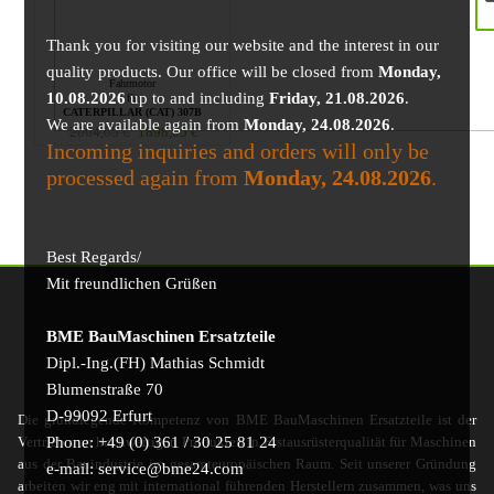
Thank you for visiting our website and the interest in our
quality products. Our office will be closed from
Monday,
Fahrmotor
10.08.2026
up to and including
Friday, 21.08.2026
.
für
CATERPILLAR (CAT) 307B
We are available again from
Monday, 24.08.2026
.
2064,65
€
1898,05
€
Incoming inquiries and orders will only be
processed again from
Monday, 24.08.2026
.
Best Regards/
Mit freundlichen Grüßen
BME BauMaschinen Ersatzteile
Dipl.-Ing.(FH) Mathias Schmidt
Blumenstraße 70
D-99092 Erfurt
Die grundlegende Kompetenz von BME BauMaschinen Ersatzteile ist der
Phone: +49 (0) 361 / 30 25 81 24
Vertrieb von hochwertigen Produkten in Erstausrüsterqualität für Maschinen
aus der Bauindustrie im gesamteuropäischen Raum. Seit unserer Gründung
e-mail: service@bme24.com
arbeiten wir eng mit international führenden Herstellern zusammen, was uns