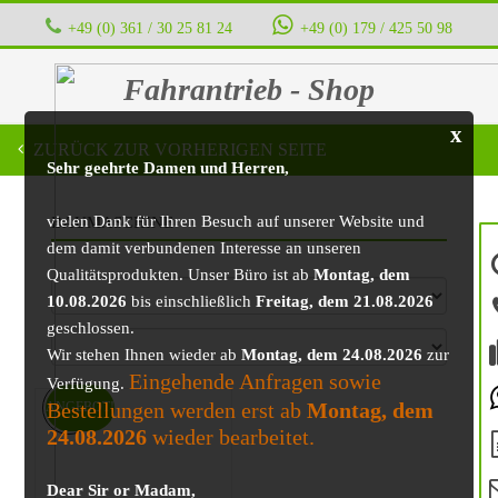
+49 (0) 361 / 30 25 81 24
‭ ‭ ‭ ‭
+49 (0) 179 / 425 50 98
Fahrantrieb - Shop
x
ZURÜCK ZUR VORHERIGEN SEITE
Sehr geehrte Damen und Herren,
vielen Dank für Ihren Besuch auf unserer Website und
BAUMASCHINE
dem damit verbundenen Interesse an unseren
Qualitätsprodukten. Unser Büro ist ab
Montag, dem
10.08.2026
bis einschließlich
Freitag, dem 21.08.2026
geschlossen.
Wir stehen Ihnen wieder ab
Montag, dem 24.08.2026
zur
Eingehende Anfragen sowie
Verfügung.
Bestellungen werden erst ab
Montag, dem
ANGEBOT!
24.08.2026
wieder bearbeitet.
Dear Sir or Madam,