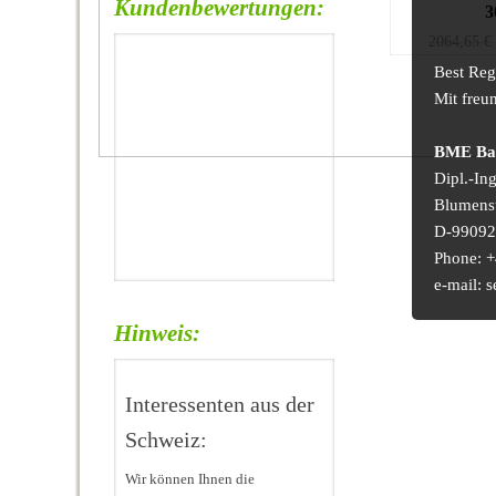
Kundenbewertungen:
3
2064,65
€
Best Reg
Mit freu
BME Bau
Dipl.-In
Blumens
D-99092 
Phone: +
e-mail:
Hinweis:
Interessenten aus der
Schweiz:
Wir können Ihnen die