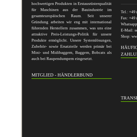
hochwertigen Produkten in Erstausrüsterqualität
für Maschinen aus der Bauindustrie im
Tel.:
+49 
gesamteuropäischen Raum. Seit unserer
Fax:
+49 
Gründung arbeiten wir eng mit international
Whatsap
führenden Herstellern zusammen, was uns eine
E-Mail:
s
attraktive Preis-Leistungs-Politik für unsere
Shop:
www
Produkte ermöglicht. Unsere Systemlösungen,
Zubehör- sowie Ersatzteile werden primär bei
HÄUFI
Mini- und Midibaggern, Baggern, Bobcats als
ZAHLU
auch bei Raupendumpern eingesetzt.
MITGLIED - HÄNDLERBUND
TRANSP