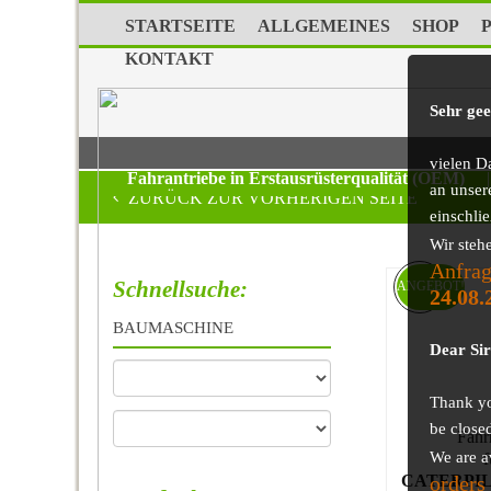
STARTSEITE
ALLGEMEINES
SHOP
KONTAKT
Sehr ge
vielen D
Fahrantriebe in Erstausrüsterqualität (OEM)
|
an unser
ZURÜCK ZUR VORHERIGEN SEITE
einschli
Wir steh
Anfrag
Schnellsuche:
ANGEBOT!
24.08.
BAUMASCHINE
Dear Si
Thank you
be close
Fahr
We are a
f
orders
CATERPIL