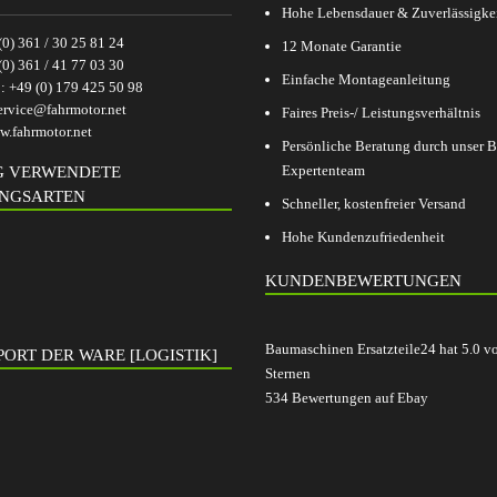
Hohe Lebensdauer & Zuverlässigke
(0) 361 / 30 25 81 24
12 Monate Garantie
(0) 361 / 41 77 03 30
Einfache Montageanleitung
p:
+49 (0) 179 425 50 98
ervice@fahrmotor.net
Faires Preis-/ Leistungsverhältnis
.fahrmotor.net
Persönliche Beratung durch unser
Expertenteam
G VERWENDETE
NGSARTEN
Schneller, kostenfreier Versand
Hohe Kundenzufriedenheit
KUNDENBEWERTUNGEN
Baumaschinen Ersatzteile24
hat
5.0
v
ORT DER WARE [LOGISTIK]
Sternen
534
Bewertungen auf Ebay