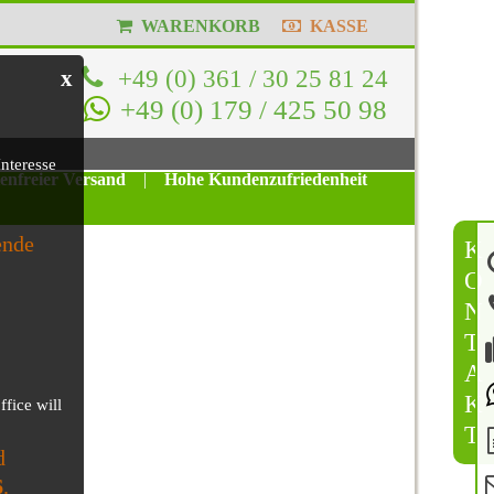
WARENKORB
KASSE
+49 (0) 361 / 30 25 81 24
x
+49 (0) 179 / 425 50 98
nteresse
tenfreier Versand
|
Hohe Kundenzufriedenheit
ende
K
O
N
T
A
K
ffice will
T
d
6
.