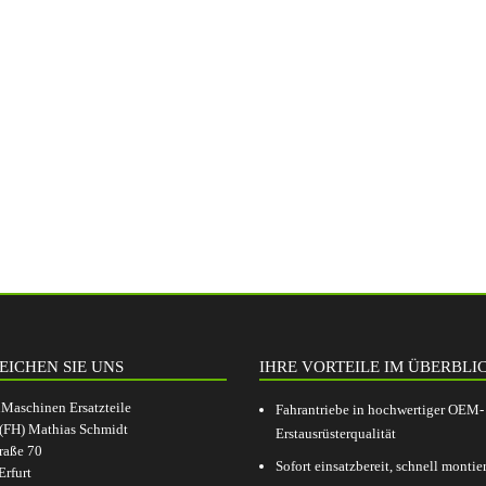
EICHEN SIE UNS
IHRE VORTEILE IM ÜBERBLI
aschinen Ersatzteile
Fahrantriebe in hochwertiger OEM-
.(FH) Mathias Schmidt
Erstausrüsterqualität
raße 70
Sofort einsatzbereit, schnell montier
rfurt