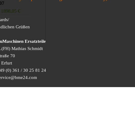
07
1898,05
€
ards/
ndlichen Grüßen
Maschinen Ersatzteile
g.(FH) Mathias Schmidt
traße 70
Erfurt
49 (0) 361 / 30 25 81 24
 service@bme24.com