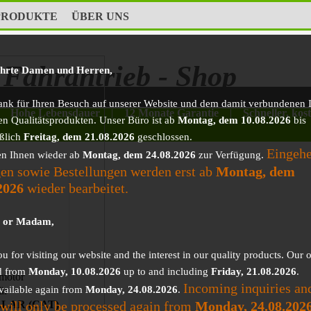
PRODUKTE
ÜBER UNS
Fahrantrieb - Shop
ehrte Damen und Herren,
ank für Ihren Besuch auf unserer Website und dem damit verbundenen I
Hohe Lebensdauer
|
12 Monate Garantie
|
Schneller, kos
en Qualitätsprodukten. Unser Büro ist ab
Montag, dem 10.08.2026
bis
eßlich
Freitag, dem 21.08.2026
geschlossen.
Eingeh
en Ihnen wieder ab
Montag, dem 24.08.2026
zur Verfügung.
en sowie Bestellungen werden erst ab
Montag, dem
2026
wieder bearbeitet.
r or Madam,
 for visiting our website and the interest in our quality products. Our o
d from
Monday, 10.08.2026
up to and including
Friday, 21.08.2026
.
motor
Incoming inquiries an
vailable again from
Monday, 24.08.2026
.
ür
 will only be processed again from
Monday, 24.08.202
LAR (CAT)