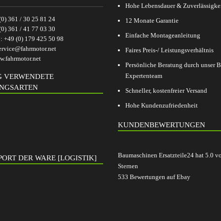
Hohe Lebensdauer & Zuverlässigke
(0) 361 / 30 25 81 24
12 Monate Garantie
(0) 361 / 41 77 03 30
Einfache Montageanleitung
p:
+49 (0) 179 425 50 98
ervice@fahrmotor.net
Faires Preis-/ Leistungsverhältnis
.fahrmotor.net
Persönliche Beratung durch unser
Expertenteam
G VERWENDETE
NGSARTEN
Schneller, kostenfreier Versand
Hohe Kundenzufriedenheit
KUNDENBEWERTUNGEN
Baumaschinen Ersatzteile24
hat
5.0
v
ORT DER WARE [LOGISTIK]
Sternen
533
Bewertungen auf Ebay