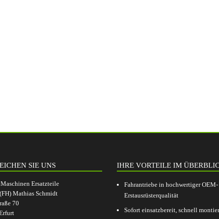
EICHEN SIE UNS
IHRE VORTEILE IM ÜBERBLI
aschinen Ersatzteile
Fahrantriebe in hochwertiger OEM-
.(FH) Mathias Schmidt
Erstausrüsterqualität
raße 70
Sofort einsatzbereit, schnell montier
rfurt