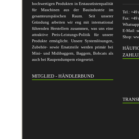
hochwertigen Produkten in Erstausrüsterqualität
für Maschinen aus der Bauindustrie im
Tel.:
+49 
gesamteuropäischen Raum. Seit unserer
Fax:
+49 
Gründung arbeiten wir eng mit international
Whatsap
führenden Herstellern zusammen, was uns eine
E-Mail:
s
attraktive Preis-Leistungs-Politik für unsere
Shop:
www
Produkte ermöglicht. Unsere Systemlösungen,
Zubehör- sowie Ersatzteile werden primär bei
HÄUFI
Mini- und Midibaggern, Baggern, Bobcats als
ZAHLU
auch bei Raupendumpern eingesetzt.
MITGLIED - HÄNDLERBUND
TRANSP