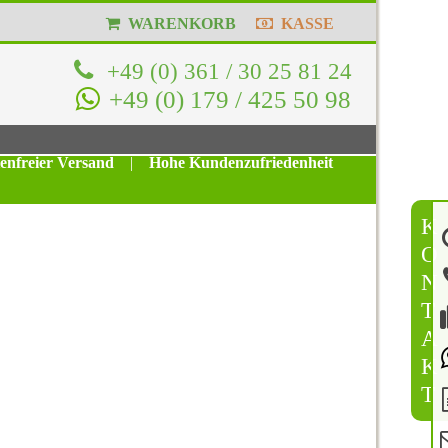
WARENKORB
KASSE
+49 (0) 361 / 30 25 81 24
+49 (0) 179 / 425 50 98
tenfreier Versand
|
Hohe Kundenzufriedenheit
K
O
N
T
A
K
T