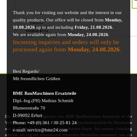
Thank you for visiting our website and the interest in our
quality products. Our office will be closed from
Monday,
Fahrmotor
10.08.2026
up to and including
Friday, 21.08.2026
.
für
YANMAR B7-5A
We are available again from
Monday, 24.08.2026
.
2064,65
€
1898,05
€
Incoming inquiries and orders will only be
processed again from
Monday, 24.08.2026
.
Best Regards/
Mit freundlichen Grüßen
BME BauMaschinen Ersatzteile
Dipl.-Ing.(FH) Mathias Schmidt
Blumenstraße 70
D-99092 Erfurt
Die grundlegende Kompetenz von BME BauMaschinen Ersatzteile ist der
Phone: +49 (0) 361 / 30 25 81 24
Vertrieb von hochwertigen Produkten in Erstausrüsterqualität für Maschinen
aus der Bauindustrie im gesamteuropäischen Raum. Seit unserer Gründung
e-mail: service@bme24.com
arbeiten wir eng mit international führenden Herstellern zusammen, was uns