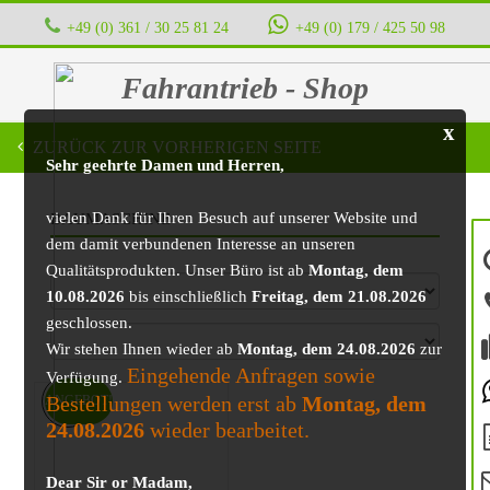
+49 (0) 361 / 30 25 81 24
‭ ‭ ‭ ‭
+49 (0) 179 / 425 50 98
Fahrantrieb - Shop
x
ZURÜCK ZUR VORHERIGEN SEITE
Sehr geehrte Damen und Herren,
vielen Dank für Ihren Besuch auf unserer Website und
BAUMASCHINE
dem damit verbundenen Interesse an unseren
Qualitätsprodukten. Unser Büro ist ab
Montag, dem
10.08.2026
bis einschließlich
Freitag, dem 21.08.2026
geschlossen.
Wir stehen Ihnen wieder ab
Montag, dem 24.08.2026
zur
Eingehende Anfragen sowie
Verfügung.
Bestellungen werden erst ab
Montag, dem
ANGEBOT!
24.08.2026
wieder bearbeitet.
Dear Sir or Madam,