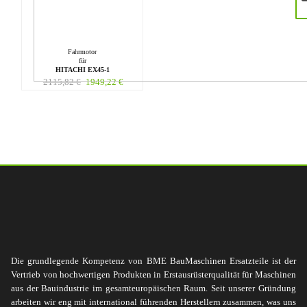
Fahrmotor
für
HITACHI EX45-1
2115,82
€
1949,22
€
Die grundlegende Kompetenz von BME BauMaschinen Ersatzteile ist der
Vertrieb von hochwertigen Produkten in Erstausrüsterqualität für Maschinen
aus der Bauindustrie im gesamteuropäischen Raum. Seit unserer Gründung
arbeiten wir eng mit international führenden Herstellern zusammen, was uns