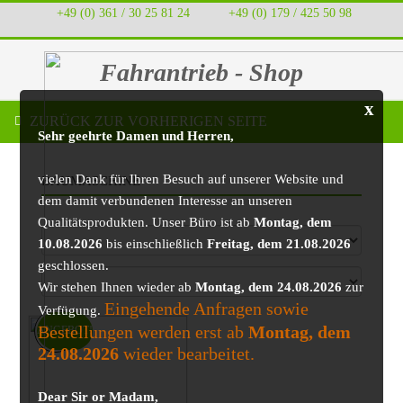
+49 (0) 361 / 30 25 81 24
‭ ‭ ‭ ‭
+49 (0) 179 / 425 50 98
Fahrantrieb - Shop
x
ZURÜCK ZUR VORHERIGEN SEITE
Sehr geehrte Damen und Herren,
vielen Dank für Ihren Besuch auf unserer Website und
BAUMASCHINE
dem damit verbundenen Interesse an unseren
Qualitätsprodukten. Unser Büro ist ab
Montag, dem
10.08.2026
bis einschließlich
Freitag, dem 21.08.2026
geschlossen.
Wir stehen Ihnen wieder ab
Montag, dem 24.08.2026
zur
Eingehende Anfragen sowie
Verfügung.
Bestellungen werden erst ab
Montag, dem
ANGEBOT!
24.08.2026
wieder bearbeitet.
Dear Sir or Madam,