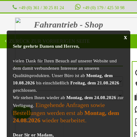
+49 (0) 361 / 30 25 81 24
‭ ‭ ‭ ‭
+49 (0) 179 / 425 50 98
Fahrantrieb - Shop
x
ZURÜCK ZUR VORHERIGEN SEITE
Sehr geehrte Damen und Herren,
vielen Dank für Ihren Besuch auf unserer Website und
BAUMASCHINE
dem damit verbundenen Interesse an unseren
Qualitätsprodukten. Unser Büro ist ab
Montag, dem
10.08.2026
bis einschließlich
Freitag, dem 21.08.2026
geschlossen.
Wir stehen Ihnen wieder ab
Montag, dem 24.08.2026
zur
Eingehende Anfragen sowie
Verfügung.
Bestellungen werden erst ab
Montag, dem
ANGEBOT!
24.08.2026
wieder bearbeitet.
Dear Sir or Madam,