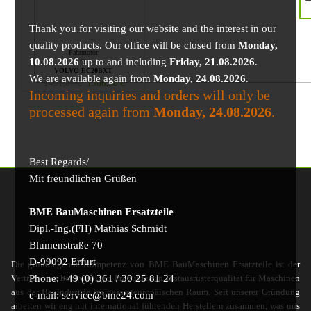
Thank you for visiting our website and the interest in our
quality products. Our office will be closed from
Monday,
Fahrmotor
10.08.2026
up to and including
Friday, 21.08.2026
.
für
VOLVO EC20BXT
We are available again from
Monday, 24.08.2026
.
1491,07
€
1368,50
€
Incoming inquiries and orders will only be
processed again from
Monday, 24.08.2026
.
Best Regards/
Mit freundlichen Grüßen
BME BauMaschinen Ersatzteile
Dipl.-Ing.(FH) Mathias Schmidt
Blumenstraße 70
D-99092 Erfurt
Die grundlegende Kompetenz von BME BauMaschinen Ersatzteile ist der
Phone: +49 (0) 361 / 30 25 81 24
Vertrieb von hochwertigen Produkten in Erstausrüsterqualität für Maschinen
aus der Bauindustrie im gesamteuropäischen Raum. Seit unserer Gründung
e-mail: service@bme24.com
arbeiten wir eng mit international führenden Herstellern zusammen, was uns